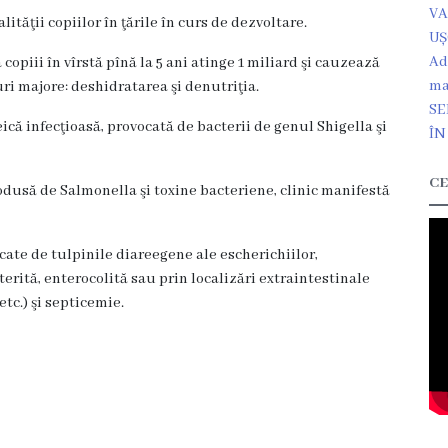
VA
ităţii copiilor în ţările în curs de dezvoltare.
U
Ad
opiii în vîrstă pînă la 5 ani atinge 1 miliard şi cauzează
ma
uri majore: deshidratarea şi denutriţia.
SE
eică infecţioasă, provocată de bacterii de genul Shigella şi
ÎN
CE
odusă de Salmonella şi toxine bacteriene, clinic manifestă
cate de tulpinile diareegene ale escherichiilor,
erită, enterocolită sau prin localizări extraintestinale
tc.) şi septicemie.