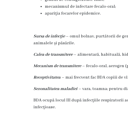
Unitatea
mecanismul de infectare fecalo-oral;
primiri
apariţia focarelor epidemice.
urgente
Sursa de infecţie
– omul bolnav, purtătorii de ger
Secția
animalele și păsările.
nr.
Calea de transmitere
– alimentară, habituală, hid
1
Mecanism de transmitere
– fecalo-oral, aerogen (
Secția
Receptivitatea
– mai frecvent fac BDA copiii de vî
nr.
Sezonalitatea maladiei
– vara, toamna; pentru dia
2
BDA ocupă locul III după infecţiile respiratorii 
infecţioase.
Secția
nr.