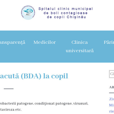
ansparență
Medicilor
Clinica
Pări
universitară
 acută (BDA) la copil
AR
Zi
obacterii patogene, condiţionat patogene, virusuri,
Mi
taviroza etc.
ri