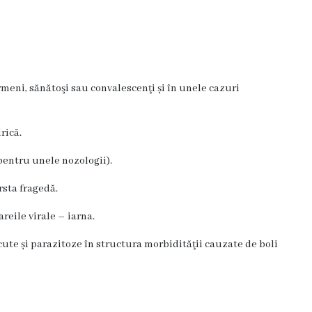
meni, sănătoşi sau convalescenţi și în unele cazuri
rică.
pentru unele nozologii).
rsta fragedă.
reile virale – iarna.
acute și parazitoze în structura morbidităţii cauzate de boli