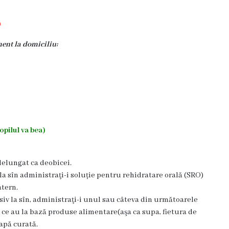
)
ment la domiciliu:
pilul va bea)
ndelungat ca deobicei.
la sîn administraţi-i soluție pentru rehidratare orală (SRO)
atern.
siv la sîn, administraţi-i unul sau câteva din următoarele
de ce au la bază produse alimentare(aşa ca supa, fietura de
apă curată.