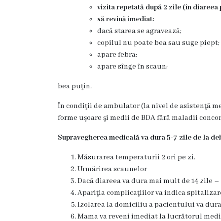
Medicilor
vizita repetată după 2 zile (în diareea 
să revină imediat:
Protocoale
dacă starea se agravează;
copilul nu poate bea sau suge piept;
clinice
apare febra;
naționale
apare sînge în scaun;
bea puţin.
Informație
medicală
În condiţii de ambulator (la nivel de asistenţă me
forme uşoare şi medii de BDA fără maladii conco
utilă
Supravegherea medicală va dura 5-7 zile
de la deb
Publicații
Măsurarea temperaturii 2 ori pe zi.
proprii
Urmărirea scaunelor
Dacă diareea va dura mai mult de 14 zile – 
Clinica
Apariţia complicaţiilor va indica spitalizar
Izolarea la domiciliu a pacientului va dura
universitară
Mama va reveni imediat la lucrătorul medic