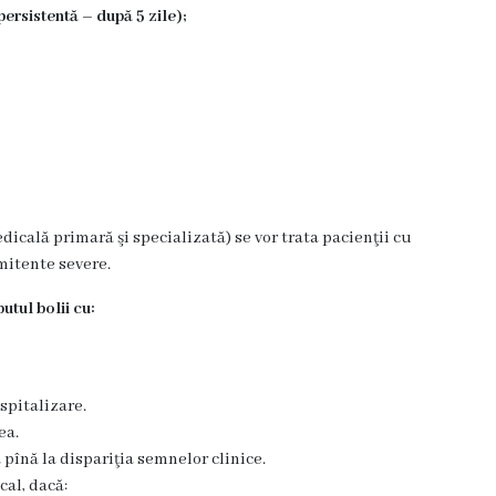
persistentă – după 5 zile);
dicală primară şi specializată) se vor trata pacienţii cu
mitente severe.
utul bolii cu:
spitalizare.
ea.
 pînă la dispariţia semnelor clinice.
al, dacă: