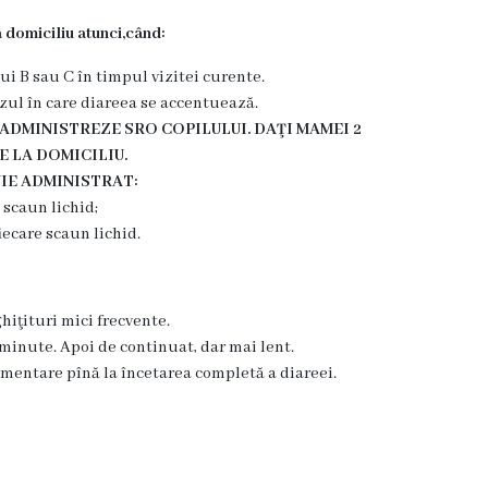
 domiciliu atunci,când:
i B sau C în timpul vizitei curente.
azul în care diareea se accentuează.
 ADMINISTREZE SRO COPILULUI. DAŢI MAMEI 2
E LA DOMICILIU.
IE ADMINISTRAT:
 scaun lichid;
iecare scaun lichid.
hiţituri mici frecvente.
 minute. Apoi de continuat, dar mai lent.
mentare pînă la încetarea completă a diareei.