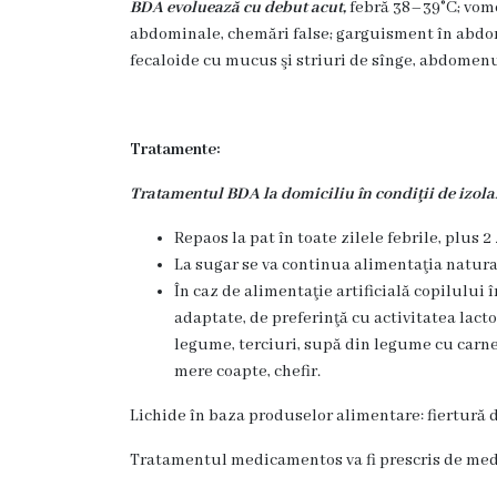
3
BDA evoluează cu debut acut,
febră 38–39°C; vome
abdominale, chemări false; garguisment în abdome
fecaloide cu mucus şi striuri de sînge, abdomen
Secția
nr.
4
Tratamente:
Tratamentul BDA la domiciliu în condiţii de izola
Secția
Repaos la pat în toate zilele febrile, plus 2 
terapie
La sugar se va continua alimentaţia naturală
intensivă
În caz de alimentaţie artificială copilului 
adaptate, de preferinţă cu activitatea lact
și
legume, terciuri, supă din legume cu carne 
reanimare
mere coapte, chefir.
Lichide în baza produselor alimentare: fiertură de
Laborator
Tratamentul medicamentos va fi prescris de medi
Transparență