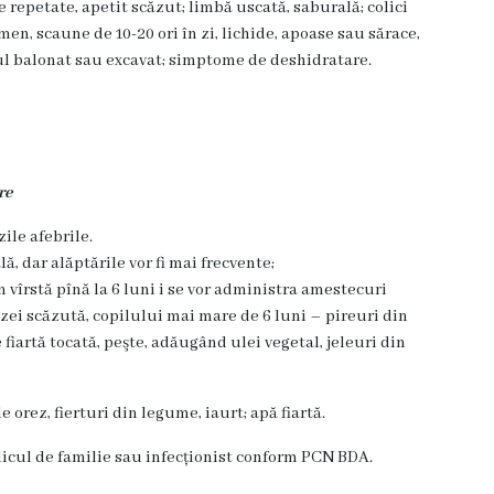
 repetate, apetit scăzut; limbă uscată, saburală; colici
n, scaune de 10-20 ori în zi, lichide, apoase sau sărace,
ul balonat sau excavat; simptome de deshidratare.
re
zile afebrile.
, dar alăptările vor fi mai frecvente;
în vîrstă pînă la 6 luni i se vor administra amestecuri
ozei scăzută, copilului mai mare de 6 luni – pireuri din
fiartă tocată, peşte, adăugând ulei vegetal, jeleuri din
 orez, fierturi din legume, iaurt; apă fiartă.
cul de familie sau infecționist conform PCN BDA.