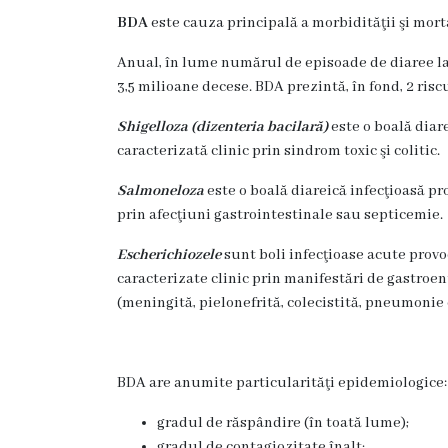
BDA
este cauza principală a morbidităţii şi mortal
Organigrama
Anual, în lume numărul de episoade de diaree la c
3,5 milioane decese. BDA prezintă, în fond, 2 risc
Locuri
vacante
Shigelloza
(dizenteria bacilară)
este o boală diar
caracterizată clinic prin sindrom toxic şi colitic.
Calitate
Salmoneloza
este o boală diareică infecţioasă pr
prin afecţiuni gastrointestinale sau septicemie.
Regulamente
Escherichiozele
sunt boli infecţioase acute provo
caracterizate clinic prin manifestări de gastroent
Istorii
(meningită, pielonefrită, colecistită, pneumonie e
de
succes
BDA are anumite particularităţi epidemiologice:
Secții
gradul de răspândire (în toată lume);
gradul de contagiozitate înalt;