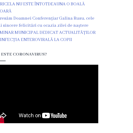
RICELA NU ESTE ÎNTOTDEAUNA O BOALĂ
ȘOARĂ
resăm Doamnei Conferențiar Galina Rusu, cele
i sincere felicitări cu ocazia zilei de naștere
MINAR MUNICIPAL DEDICAT ACTUALITĂȚILOR
 INFECȚIA ENTEROVIRALĂ LA COPII
 ESTE CORONAVIRUS?