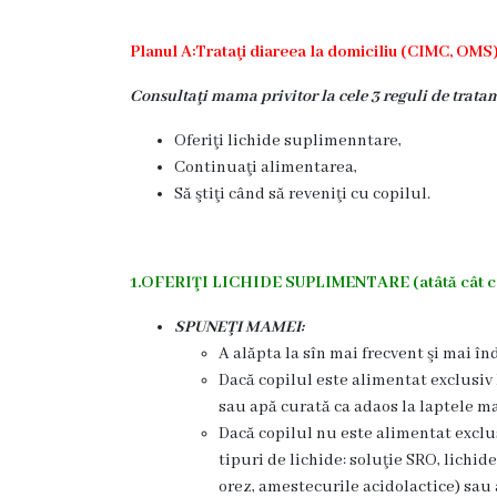
Contract
Planul A:Trataţi diareea la domiciliu (CIMC, OMS
CNAM
Consultaţi mama privitor la cele 3 reguli de trata
Planul
Oferiţi lichide suplimenntare,
Continuaţi alimentarea,
de
Să ştiţi când să reveniţi cu copilul.
achiziții
Anunțuri
1.OFERIŢI LICHIDE SUPLIMENTARE (atâtă cât co
achiziții
SPUNEŢI MAMEI:
publice
A alăpta la sîn mai frecvent şi mai î
Dacă copilul este alimentat exclusiv 
sau apă curată ca adaos la laptele m
Audit
Dacă copilul nu este alimentat exclu
tipuri de lichide: soluţie SRO, lichi
Contracte
orez, amestecurile acidolactice) sau 