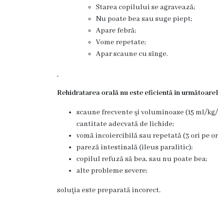
Starea copilului se agravează;
Prezentare
Nu poate bea sau suge piept;
Apare febră;
generală
Vome repetate;
Apar scaune cu sînge.
Studenți/Rezidenți
Publicații
Rehidratarea orală nu este eficientă în următoarel
Părinților
scaune frecvente şi voluminoase (15 ml/kg/
cantitate adecvată de lichide;
Media
vomă incoiercibilă sau repetată (3 ori pe or
pareză intestinală (ileus paralitic);
Apariții
copilul refuză să bea, sau nu poate bea;
alte probleme severe;
în
soluţia este preparată incorect.
presă