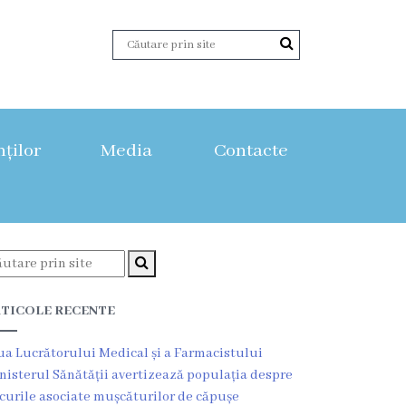
nților
Media
Contacte
TICOLE RECENTE
ua Lucrătorului Medical și a Farmacistului
nisterul Sănătății avertizează populația despre
scurile asociate mușcăturilor de căpușe