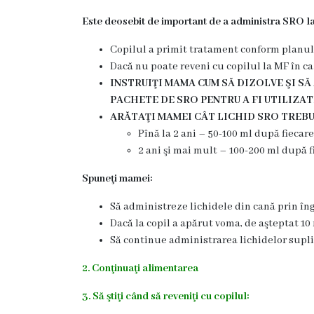
încheiate
Este deosebit de important de a administra SRO la
Contract
Copilul a primit tratament conform planulu
Dacă nu poate reveni cu copilul la MF în c
colectiv
INSTRUIŢI MAMA CUM SĂ DIZOLVE ŞI SĂ
de
PACHETE DE SRO PENTRU A FI UTILIZAT
ARĂTAŢI MAMEI CÂT LICHID SRO TREBU
muncă
Pînă la 2 ani – 50-100 ml după fiecare
2 ani şi mai mult – 100-200 ml după f
Donații
Spuneţi mamei:
Anticorupție
Să administreze lichidele din cană prin îng
Dacă la copil a apărut voma, de aşteptat 10
Declarații
Să continue administrarea lichidelor supli
răspundere
2. Conţinuaţi alimentarea
managerială
3. Să ştiţi când să reveniţi cu copilul: