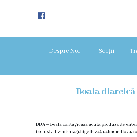
Despre
Noi
Despre Noi
Secții
Tr
Istoria
instituției
Director,
Boala diareică
Vicedirector
Prezentarea
SCMBCC
BDA –
boală contagioasă acută produsă de enter
inclusiv dizenteria (shigelloza), salmonelloza, ro
Rapoarte