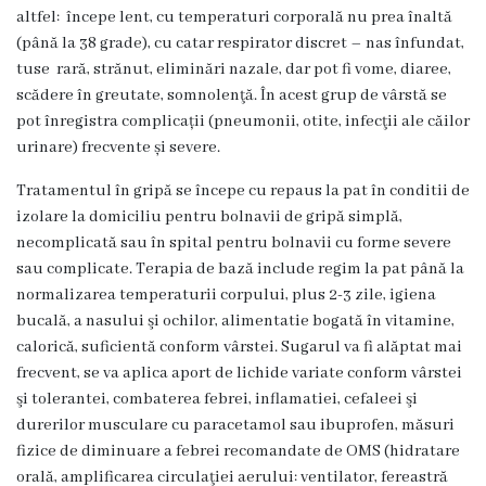
3
altfel: începe lent, cu temperaturi corporală nu prea înaltă
(până la 38 grade), cu catar respirator discret – nas înfundat,
Secția
tuse rară, strănut, eliminări nazale, dar pot fi vome, diaree,
scădere în greutate, somnolenţă. În acest grup de vârstă se
nr.
pot înregistra complicații (pneumonii, otite, infecţii ale căilor
4
urinare) frecvente și severe.
Tratamentul în gripă se începe cu repaus la pat în conditii de
Secția
izolare la domiciliu pentru bolnavii de gripă simplă,
terapie
necomplicată sau în spital pentru bolnavii cu forme severe
sau complicate. Terapia de bază include regim la pat până la
intensivă
normalizarea temperaturii corpului, plus 2-3 zile, igiena
și
bucală, a nasului şi ochilor, alimentatie bogată în vitamine,
calorică, suficientă conform vârstei. Sugarul va fi alăptat mai
reanimare
frecvent, se va aplica aport de lichide variate conform vârstei
şi tolerantei, combaterea febrei, inflamatiei, cefaleei şi
Laborator
durerilor musculare cu paracetamol sau ibuprofen, măsuri
fizice de diminuare a febrei recomandate de OMS (hidratare
Transparență
orală, amplificarea circulaţiei aerului: ventilator, fereastră