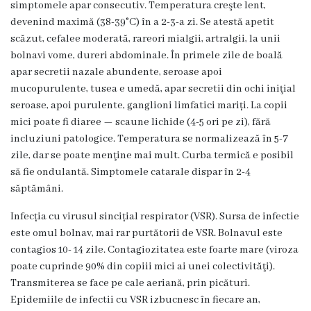
simptomele apar consecutiv. Temperatura creşte lent,
încheiate
devenind maximă (38-39°C) în a 2-3-a zi. Se atestă apetit
scăzut, cefalee moderată, rareori mialgii, artralgii, la unii
Contract
bolnavi vome, dureri abdominale. În primele zile de boală
colectiv
apar secretii nazale abundente, seroase apoi
mucopurulente, tusea e umedă, apar secretii din ochi iniţial
de
seroase, apoi purulente, ganglioni limfatici mariți. La copii
muncă
mici poate fi diaree — scaune lichide (4-5 ori pe zi), fără
incluziuni patologice. Temperatura se normalizează în 5-7
Donații
zile, dar se poate menţine mai mult. Curba termică e posibil
să fie ondulantă. Simptomele catarale dispar în 2-4
săptămâni.
Anticorupție
Infecția cu virusul sincițial respirator (VSR). Sursa de infectie
Declarații
este omul bolnav, mai rar purtătorii de VSR. Bolnavul este
contagios 10- 14 zile. Contagiozitatea este foarte mare (viroza
răspundere
poate cuprinde 90% din copiii mici ai unei colectivităţi).
managerială
Transmiterea se face pe cale aeriană, prin picături.
Epidemiile de infectii cu VSR izbucnesc în fiecare an,