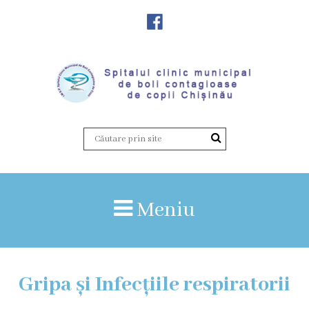
Despre
Noi
Istoria
instituției
Director,
Vicedirector
Meniu
Prezentarea
SCMBCC
Gripa și Infecțiile respiratorii
Rapoarte