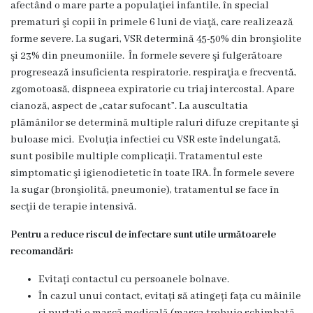
Medicilor
afectând o mare parte a populaţiei infantile, în special
prematuri şi copii în primele 6 luni de viaţă, care realizează
Protocoale
forme severe. La sugari, VSR determină 45-50% din bronşiolite
şi 23% din pneumoniile. În formele severe şi fulgerătoare
clinice
progresează insuficienta respiratorie. respiraţia e frecventă,
naționale
zgomotoasă, dispneea expiratorie cu triaj intercostal. Apare
cianoză, aspect de „catar sufocant”. La auscultatia
plămânilor se determină multiple raluri difuze crepitante şi
Informație
buloase mici. Evoluția infectiei cu VSR este îndelungată,
medicală
sunt posibile multiple complicații. Tratamentul este
simptomatic şi igienodietetic în toate IRA. În formele severe
utilă
la sugar (bronşiolită, pneumonie), tratamentul se face în
secţii de terapie intensivă.
Publicații
Pentru a reduce riscul de infectare sunt utile următoarele
proprii
recomandări:
Clinica
Evitați contactul cu persoanele bolnave.
În cazul unui contact, evitați să atingeți fața cu mâinile
universitară