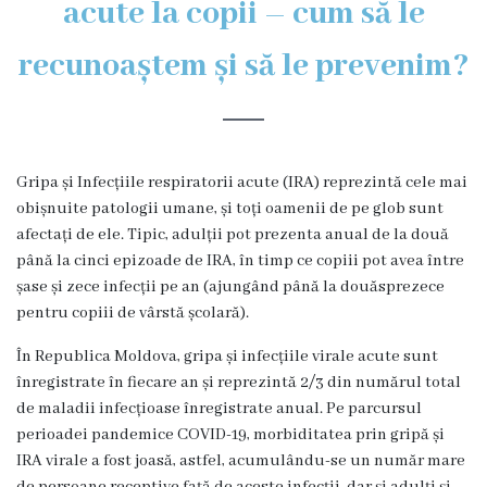
acute la copii – cum să le
Organigrama
recunoaștem și să le prevenim?
Locuri
vacante
Gripa și Infecțiile respiratorii acute (IRA) reprezintă cele mai
Calitate
obișnuite patologii umane, și toți oamenii de pe glob sunt
afectați de ele. Tipic, adulții pot prezenta anual de la două
Regulamente
până la cinci epizoade de IRA, în timp ce copiii pot avea între
șase și zece infecții pe an (ajungând până la douăsprezece
Istorii
pentru copiii de vârstă școlară).
de
În Republica Moldova, gripa și infecțiile virale acute sunt
înregistrate în fiecare an și reprezintă 2/3 din numărul total
succes
de maladii infecțioase înregistrate anual. Pe parcursul
perioadei pandemice COVID-19, morbiditatea prin gripă și
Secții
IRA virale a fost joasă, astfel, acumulându-se un număr mare