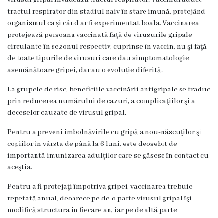
virusul gripal invadează tractul respirator. Vaccinul aduce
Galerie
tractul respirator din stadiul naiv în stare imună, protejând
foto
organismul ca și când ar fi experimentat boala. Vaccinarea
protejează persoana vaccinată faţă de virusurile gripale
Video
circulante în sezonul respectiv, cuprinse în vaccin, nu şi faţă
de toate tipurile de virusuri care dau simptomatologie
Contacte
asemănătoare gripei, dar au o evoluţie diferită.
La grupele de risc, beneficiile vaccinării antigripale se traduc
prin reducerea numărului de cazuri, a complicaţiilor şi a
deceselor cauzate de virusul gripal.
Pentru a preveni îmbolnăvirile cu gripă a nou-născuţilor şi
copiilor în vârsta de până la 6 luni, este deosebit de
importantă imunizarea adulţilor care se găsesc în contact cu
aceştia.
Pentru a fi protejaţi împotriva gripei, vaccinarea trebuie
repetată anual, deoarece pe de-o parte virusul gripal îşi
modifică structura în fiecare an, iar pe de altă parte