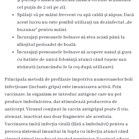
și purtați o mască medicală (masca trebuie schimbată
cel puțin de 2 ori pe zi).
Prezentare
Spălați-vă pe mâini frecvent cu apă caldă și săpun. Dacă
generală
acest lucru nu este posibil utilizați un dezinfectat „de
buzunar” pentru mâini.
Studenți/Rezidenți
Încurajați persoanele bolnave să stea acasă până la
sfârșitul perioadei de boală;
Încurajați persoanele bolnave să acopere nasul și gura
Publicații
cu batiste de unică folosință atunci când tușesc sau
strănută (aruncându-le la coș după utilizare).
Părinților
Principala metodă de profilaxie împotriva numeroaselor boli
Media
infecțioase (inclusiv gripa) este imunizarea activă. Prin
vaccinare, în organism se introduc antigene care nu pot
Apariții
produce îmbolnăvirea, dar stimulează producerea de
anticorpi. Virusul conținut în vaccin antigripal poate fi viu,
în
atenuat, inactivat sau doar fragmente ale acestuia.
presă
Vaccinarea imită infecția virală (fără a îmbolnăvi) pentru a
provoca sistemul imunitar în lupta cu infecția atunci când