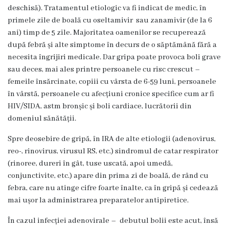
deschisă). Tratamentul etiologic va fi indicat de medic, în
Contract
primele zile de boală cu oseltamivir sau zanamivir (de la 6
ani) timp de 5 zile. Majoritatea oamenilor se recuperează
CNAM
după febră și alte simptome în decurs de o săptămână fără a
necesita îngrijiri medicale. Dar gripa poate provoca boli grave
Planul
sau deces, mai ales printre persoanele cu risc crescut –
de
femeile însărcinate, copiii cu vârsta de 6-59 luni, persoanele
în vârstă, persoanele cu afecțiuni cronice specifice cum ar fi
achiziții
HIV/SIDA, astm bronșic și boli cardiace, lucrătorii din
domeniul sănătății.
Anunțuri
Spre deosebire de gripă, în IRA de alte etiologii (adenovirus,
achiziții
reo-, rinovirus, virusul RS, etc.) sindromul de catar respirator
publice
(rinoree, dureri în gât, tuse uscată, apoi umedă,
conjunctivite, etc.) apare din prima zi de boală, de rând cu
febra, care nu atinge cifre foarte înalte, ca în gripă și cedează
Audit
mai ușor la administrarea preparatelor antipiretice.
Contracte
În cazul infecției adenovirale – debutul bolii este acut, însă