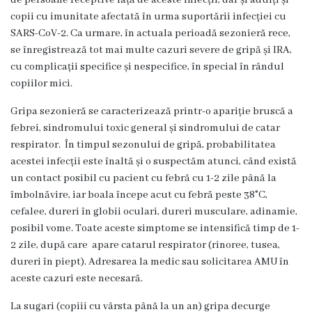
de persoane receptive față de aceste infecții, dar și adulți și
Unitatea
copii cu imunitate afectată în urma suportării infecției cu
primiri
SARS-CoV-2. Ca urmare, în actuala perioadă sezonieră rece,
se înregistrează tot mai multe cazuri severe de gripă și IRA,
urgente
cu complicații specifice și nespecifice, în special în rândul
copiilor mici.
Secția
Gripa sezonieră se caracterizează printr-o apariție bruscă a
nr.
febrei, sindromului toxic general și sindromului de catar
1
respirator. În timpul sezonului de gripă, probabilitatea
acestei infecții este înaltă și o suspectăm atunci, când există
un contact posibil cu pacient cu febră cu 1-2 zile până la
Secția
îmbolnăvire, iar boala începe acut cu febră peste 38°C,
nr.
cefalee, dureri în globii oculari, dureri musculare, adinamie,
posibil vome. Toate aceste simptome se intensifică timp de 1-
2
2 zile, după care apare catarul respirator (rinoree, tusea,
dureri în piept). Adresarea la medic sau solicitarea AMU în
Secția
aceste cazuri este necesară.
nr.
La sugari (copiii cu vârsta până la un an) gripa decurge