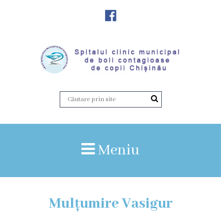
Despre
Noi
Istoria
instituției
Director,
Vicedirector
Meniu
Prezentarea
SCMBCC
Mulțumire Vasigur
Rapoarte