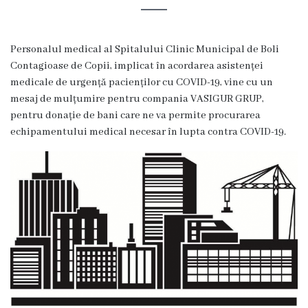
Organigrama
Personalul medical al Spitalului Clinic Municipal de Boli
Locuri
Contagioase de Copii, implicat în acordarea asistenței
medicale de urgență pacienților cu COVID-19, vine cu un
vacante
mesaj de mulțumire pentru compania VASIGUR GRUP,
pentru donație de bani care ne va permite procurarea
Calitate
echipamentului medical necesar în lupta contra COVID-19.
Regulamente
Istorii
de
succes
Secții