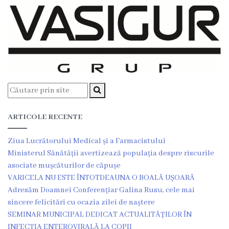
Unitatea
primiri
urgente
Secția
nr.
1
ARTICOLE RECENTE
Secția
Ziua Lucrătorului Medical și a Farmacistului
nr.
Ministerul Sănătății avertizează populația despre riscurile
asociate mușcăturilor de căpușe
2
VARICELA NU ESTE ÎNTOTDEAUNA O BOALĂ UȘOARĂ
Adresăm Doamnei Conferențiar Galina Rusu, cele mai
Secția
sincere felicitări cu ocazia zilei de naștere
nr.
SEMINAR MUNICIPAL DEDICAT ACTUALITĂȚILOR ÎN
INFECȚIA ENTEROVIRALĂ LA COPII