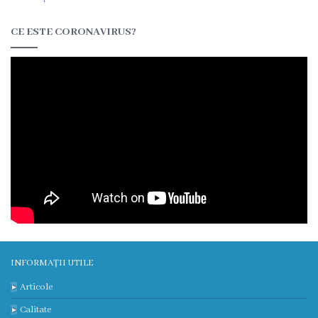
3
CE ESTE CORONAVIRUS?
Secția
nr.
4
Secția
terapie
intensivă
și
reanimare
INFORMAȚII UTILE
Laborator
Articole
Transparență
Calitate