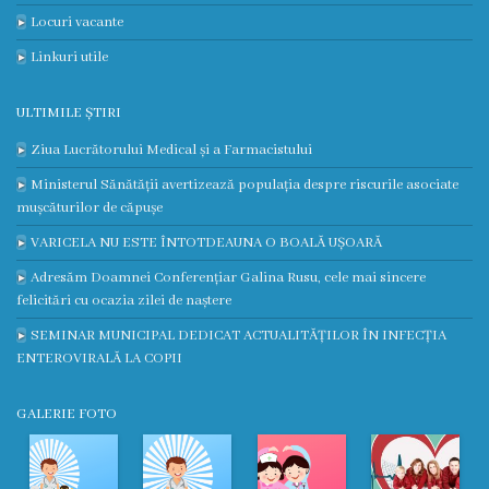
Locuri vacante
Contract
Linkuri utile
CNAM
ULTIMILE ȘTIRI
Planul
Ziua Lucrătorului Medical și a Farmacistului
de
Ministerul Sănătății avertizează populația despre riscurile asociate
mușcăturilor de căpușe
achiziții
VARICELA NU ESTE ÎNTOTDEAUNA O BOALĂ UȘOARĂ
Anunțuri
Adresăm Doamnei Conferențiar Galina Rusu, cele mai sincere
felicitări cu ocazia zilei de naștere
achiziții
SEMINAR MUNICIPAL DEDICAT ACTUALITĂȚILOR ÎN INFECȚIA
publice
ENTEROVIRALĂ LA COPII
Audit
GALERIE FOTO
Contracte