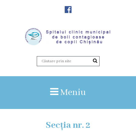
Despre
Noi
Istoria
instituției
Director,
Vicedirector
Meniu
Prezentarea
SCMBCC
Secția nr. 2
Rapoarte