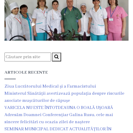
Unitatea
primiri
urgente
Secția
nr.
1
ARTICOLE RECENTE
Secția
Ziua Lucrătorului Medical și a Farmacistului
nr.
Ministerul Sănătății avertizează populația despre riscurile
2
asociate mușcăturilor de căpușe
VARICELA NU ESTE ÎNTOTDEAUNA O BOALĂ UȘOARĂ
Secția
Adresăm Doamnei Conferențiar Galina Rusu, cele mai
sincere felicitări cu ocazia zilei de naștere
nr.
SEMINAR MUNICIPAL DEDICAT ACTUALITĂȚILOR ÎN