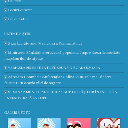
Calitate
Contract
Locuri vacante
Linkuri utile
CNAM
ULTIMILE ȘTIRI
Planul
Ziua Lucrătorului Medical și a Farmacistului
de
Ministerul Sănătății avertizează populația despre riscurile asociate
achiziții
mușcăturilor de căpușe
VARICELA NU ESTE ÎNTOTDEAUNA O BOALĂ UȘOARĂ
Anunțuri
Adresăm Doamnei Conferențiar Galina Rusu, cele mai sincere
achiziții
felicitări cu ocazia zilei de naștere
publice
SEMINAR MUNICIPAL DEDICAT ACTUALITĂȚILOR ÎN INFECȚIA
ENTEROVIRALĂ LA COPII
Audit
GALERIE FOTO
Contracte