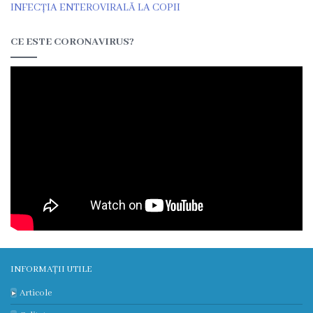
3
INFECȚIA ENTEROVIRALĂ LA COPII
Secția
CE ESTE CORONAVIRUS?
nr.
4
Secția
terapie
intensivă
și
reanimare
Laborator
INFORMAȚII UTILE
Articole
Transparență