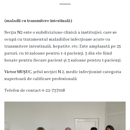
Organigrama
(maladii cu transmitere intestinală)
Locuri
Secția N2 este o subdiviziune clinică a instituției, care se
vacante
ocupă cu tratamentul maladiilor infecțioase acute cu
transmitere intestinală, hepatite, etc. Este amplasată pe 25
Calitate
paturi, cu 10 saloane pentru 1-4 pacienți, 3 din ele fiind
boxate pentru fiecare pacient și 3 saloane pentru 1 pacienți.
Regulamente
Victor MUȘUC
, șeful secției N 2, medic infecționist categoria
superioară de calificare profesională
Istorii
Telefon de contact 0-22-737018
de
succes
Secții