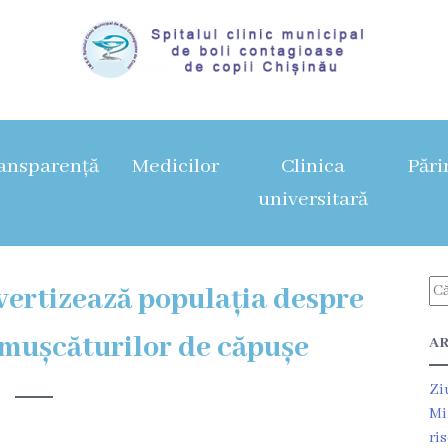
ansparență
Medicilor
Clinica
Pări
universitară
avertizează populația despre
e mușcăturilor de căpușe
AR
Zi
Mi
ri