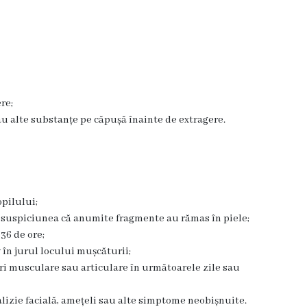
re;
sau alte substanțe pe căpușă înainte de extragere.
opilului;
au suspiciunea că anumite fragmente au rămas în piele;
36 de ore;
 în jurul locului mușcăturii;
eri musculare sau articulare în următoarele zile sau
alizie facială, amețeli sau alte simptome neobișnuite.