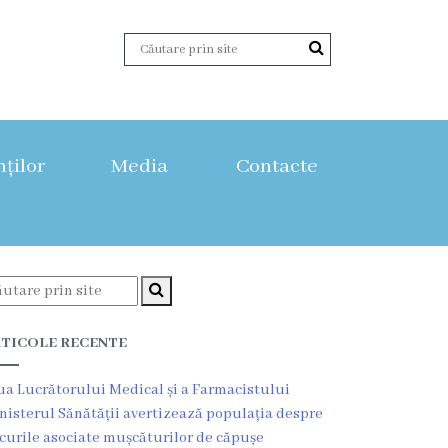
nților
Media
Contacte
TICOLE RECENTE
ua Lucrătorului Medical și a Farmacistului
nisterul Sănătății avertizează populația despre
scurile asociate mușcăturilor de căpușe