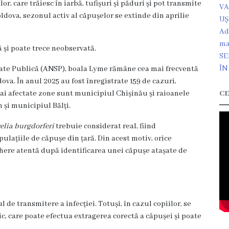
, care trăiesc în iarbă, tufișuri și păduri și pot transmite
VA
dova, sezonul activ al căpușelor se extinde din aprilie
U
Ad
ma
și poate trece neobservată.
SE
ÎN
tate Publică (ANSP), boala Lyme rămâne cea mai frecventă
va. În anul 2025 au fost înregistrate 159 de cazuri,
ai afectate zone sunt municipiul Chișinău și raioanele
CE
m și municipiul Bălți.
elia burgdorferi
trebuie considerat real, fiind
lațiile de căpușe din țară. Din acest motiv, orice
eghere atentă după identificarea unei căpușe atașate de
 de transmitere a infecției. Totuși, în cazul copiilor, se
c, care poate efectua extragerea corectă a căpușei și poate