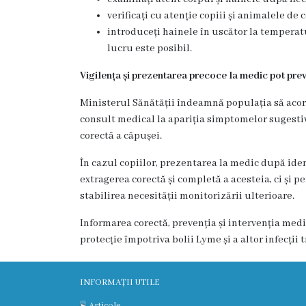
încheiate
verificați cu atenție copiii și animalele de
introduceți hainele în uscător la temperat
Contract
lucru este posibil.
colectiv
Vigilența și prezentarea precoce la medic pot prev
de
Ministerul Sănătății îndeamnă populația să acord
muncă
consult medical la apariția simptomelor sugestive
corectă a căpușei.
Donații
În cazul copiilor, prezentarea la medic după id
extragerea corectă și completă a acesteia, ci și p
Anticorupție
stabilirea necesității monitorizării ulterioare.
Declarații
Informarea corectă, prevenția și intervenția med
protecție împotriva bolii Lyme și a altor infecții
răspundere
managerială
INFORMAȚII UTILE
Articole