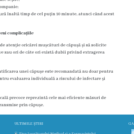
 companie;
ură înaltă timp de cel puțin 10 minute, atunci când acest
eni complicațiile
e atenție oricărei mușcături de căpușă și să solicite
 sau ori de câte ori există dubii privind extragerea
entificarea unei căpușe este recomandată nu doar pentru
entru evaluarea individuală a riscului de infectare și
icală precoce reprezintă cele mai eficiente măsuri de
 transmise prin căpușe.
ULTIMILE ȘTIRI
GA
Ziua Lucrătorului Medical și a Farmacistului