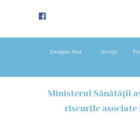
Despre
Noi
Despre Noi
Secții
Tr
Istoria
instituției
Director,
Ministerul Sănătății 
Vicedirector
riscurile asociat
Prezentarea
SCMBCC
Rapoarte