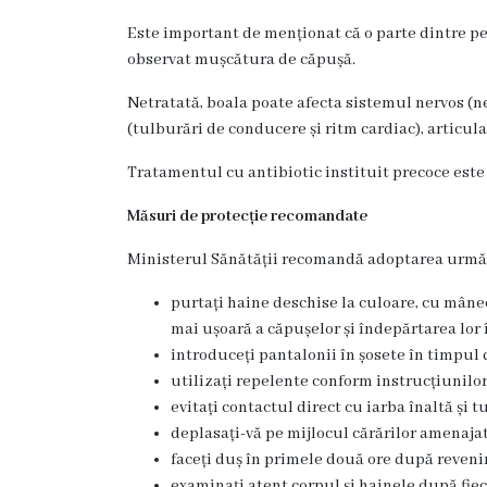
Este important de menționat că o parte dintre pe
Contract
observat mușcătura de căpușă.
CNAM
Netratată, boala poate afecta sistemul nervos (ne
(tulburări de conducere și ritm cardiac), articulaț
Planul
de
Tratamentul cu antibiotic instituit precoce este e
achiziții
Măsuri de protecție recomandate
Ministerul Sănătății recomandă adoptarea următo
Anunțuri
purtați haine deschise la culoare, cu mâne
achiziții
mai ușoară a căpușelor și îndepărtarea lor î
publice
introduceți pantalonii în șosete în timpul 
utilizați repelente conform instrucțiunilo
Audit
evitați contactul direct cu iarba înaltă și tu
deplasați-vă pe mijlocul cărărilor amenajat
Contracte
faceți duș în primele două ore după reveni
examinați atent corpul și hainele după fieca