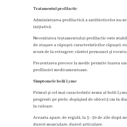
3
Tratamentul profilactic
Secția
Administrarea profilactică a antibioticelor nu se
nr.
inițiativă.
4
Necesitatea tratamentului profilactic este stabi
de atașare a căpușei; caracteristicilor căpușei; r
Secția
scurs de la extragere; vârstei persoanei și eventu
terapie
Prezentarea precoce la medic permite luarea unei
profilaxiei medicamentoase.
intensivă
Simptomele bolii Lyme
și
reanimare
Primul și cel mai caracteristic semn al bolii Lym
progresiv pe piele, depășind de obicei 5 cm în d
la culoare.
Laborator
Aceasta apare, de regulă, la 3–30 de zile după muș
Transparență
dureri musculare, dureri articulare.