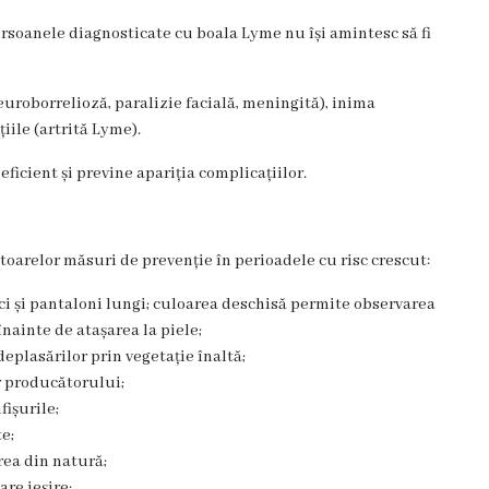
rsoanele diagnosticate cu boala Lyme nu își amintesc să fi
uroborrelioză, paralizie facială, meningită), inima
iile (artrită Lyme).
ficient și previne apariția complicațiilor.
arelor măsuri de prevenție în perioadele cu risc crescut:
ci și pantaloni lungi; culoarea deschisă permite observarea
nainte de atașarea la piele;
deplasărilor prin vegetație înaltă;
r producătorului;
fișurile;
e;
rea din natură;
re ieșire;