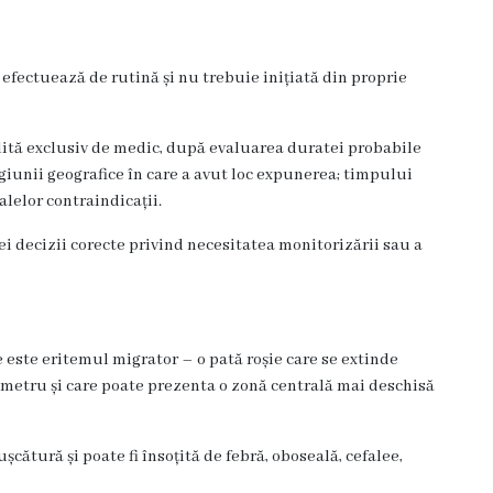
 efectuează de rutină și nu trebuie inițiată din proprie
lită exclusiv de medic, după evaluarea duratei probabile
egiunii geografice în care a avut loc expunerea; timpului
alelor contraindicații.
 decizii corecte privind necesitatea monitorizării sau a
e este eritemul migrator – o pată roșie care se extinde
iametru și care poate prezenta o zonă centrală mai deschisă
cătură și poate fi însoțită de febră, oboseală, cefalee,