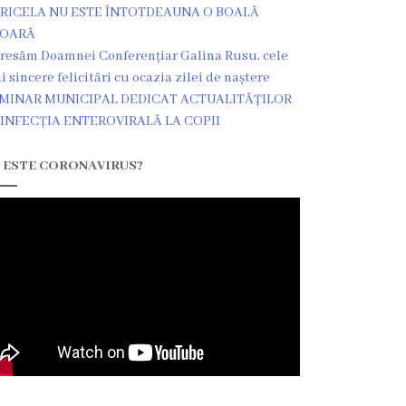
RICELA NU ESTE ÎNTOTDEAUNA O BOALĂ
ȘOARĂ
resăm Doamnei Conferențiar Galina Rusu, cele
i sincere felicitări cu ocazia zilei de naștere
MINAR MUNICIPAL DEDICAT ACTUALITĂȚILOR
 INFECȚIA ENTEROVIRALĂ LA COPII
 ESTE CORONAVIRUS?