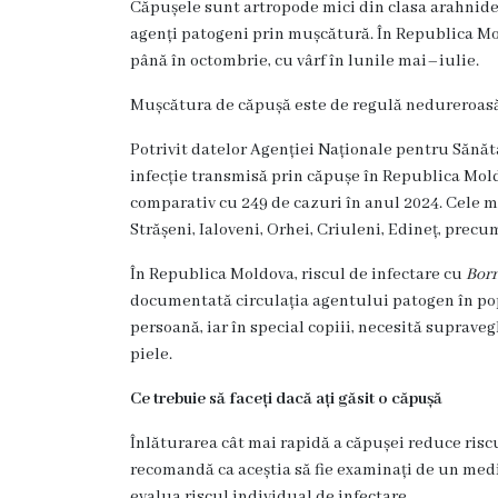
Căpușele sunt artropode mici din clasa arahnidelor
agenți patogeni prin mușcătură. În Republica Mol
Organigrama
până în octombrie, cu vârf în lunile mai–iulie.
Locuri
Mușcătura de căpușă este de regulă nedureroasă 
vacante
Potrivit datelor Agenției Naționale pentru Sănă
infecție transmisă prin căpușe în Republica Moldo
Calitate
comparativ cu 249 de cazuri în anul 2024. Cele m
Strășeni, Ialoveni, Orhei, Criuleni, Edineț, precu
Regulamente
În Republica Moldova, riscul de infectare cu
Borr
documentată circulația agentului patogen în popu
Istorii
persoană, iar în special copiii, necesită suprav
de
piele.
succes
Ce trebuie să faceți dacă ați găsit o căpușă
Înlăturarea cât mai rapidă a căpușei reduce riscul
Secții
recomandă ca aceștia să fie examinați de un medi
evalua riscul individual de infectare.