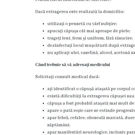
Unitatea
Dacă extragerea este realizată la domiciliu:
primiri
utilizați o pensetă cu vârf subțire;
urgente
apucați căpușa cât mai aproape de piele;
trageți lent, ferm și uniform, fără răsucire;
Secția
dezinfectați locul mușcăturii după extrage
nr.
nu aplicați ulei, vaselină, alcool, acetonă 
1
Când trebuie să vă adresați medicului
Solicitați consult medical dacă:
Secția
nr.
ați identificat o căpușă atașată pe corpul c
există dificultăți la extragerea căpușei s
2
căpușa a fost probabil atașată mai mult de 
apare o pată roșie care se extinde progresiv
Secția
apar febră, cefalee, oboseală marcată, dur
săptămâni;
nr.
apar manifestări neurologice, inclusiv par