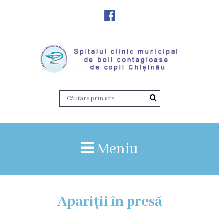
Despre
Noi
Istoria
instituției
Director,
Vicedirector
Meniu
Prezentarea
SCMBCC
Apariții în presă
Rapoarte