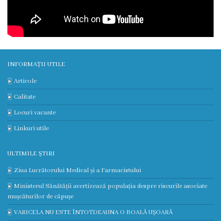
Contract
CNAM
Planul
INFORMAȚII UTILE
de
Articole
achiziții
Calitate
Locuri vacante
Anunțuri
Linkuri utile
achiziții
ULTIMILE ȘTIRI
publice
Ziua Lucrătorului Medical și a Farmacistului
Audit
Ministerul Sănătății avertizează populația despre riscurile asociate
mușcăturilor de căpușe
Contracte
VARICELA NU ESTE ÎNTOTDEAUNA O BOALĂ UȘOARĂ