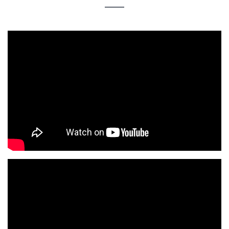
Organigrama
Locuri
vacante
Calitate
Regulamente
Istorii
de
succes
Secții