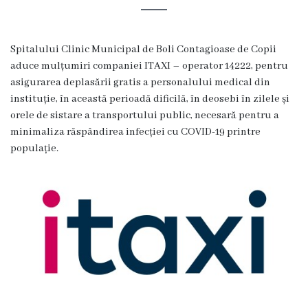
Organigrama
Spitalului Clinic Municipal de Boli Contagioase de Copii
Locuri
aduce mulțumiri companiei ITAXI – operator 14222, pentru
asigurarea deplasării gratis a personalului medical din
vacante
instituție, în această perioadă dificilă, în deosebi în zilele și
orele de sistare a transportului public, necesară pentru a
Calitate
minimaliza răspândirea infecției cu COVID-19 printre
populație.
Regulamente
Istorii
de
succes
Secții