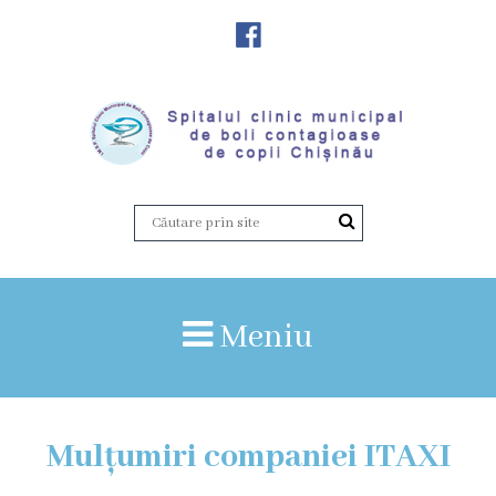
Despre
Noi
Istoria
instituției
Director,
Vicedirector
Meniu
Prezentarea
SCMBCC
Mulțumiri companiei ITAXI
Rapoarte