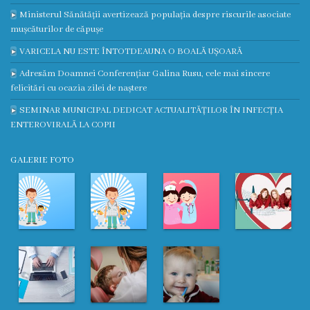
Ministerul Sănătății avertizează populația despre riscurile asociate
Contract
mușcăturilor de căpușe
CNAM
VARICELA NU ESTE ÎNTOTDEAUNA O BOALĂ UȘOARĂ
Adresăm Doamnei Conferențiar Galina Rusu, cele mai sincere
Planul
felicitări cu ocazia zilei de naștere
de
SEMINAR MUNICIPAL DEDICAT ACTUALITĂȚILOR ÎN INFECȚIA
ENTEROVIRALĂ LA COPII
achiziții
GALERIE FOTO
Anunțuri
achiziții
publice
Audit
Contracte