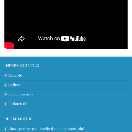
3
Secția
nr.
4
Secția
terapie
INFORMAȚII UTILE
intensivă
Articole
și
Calitate
Locuri vacante
reanimare
Linkuri utile
Laborator
ULTIMILE ȘTIRI
Transparență
Ziua Lucrătorului Medical și a Farmacistului