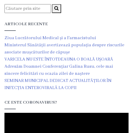
Unitatea
primiri
urgente
ARTICOLE RECENTE
Ziua Lucrătorului Medical și a Farmacistului
Secția
Ministerul Sănătății avertizează populația despre riscurile
nr.
asociate mușcăturilor de căpușe
VARICELA NU ESTE ÎNTOTDEAUNA O BOALĂ UȘOARĂ
1
Adresăm Doamnei Conferențiar Galina Rusu, cele mai
sincere felicitări cu ocazia zilei de naștere
Secția
SEMINAR MUNICIPAL DEDICAT ACTUALITĂȚILOR ÎN
nr.
INFECȚIA ENTEROVIRALĂ LA COPII
2
CE ESTE CORONAVIRUS?
Secția
nr.