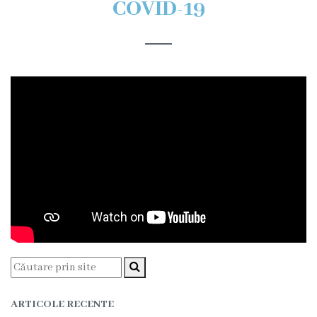
COVID-19
Organigrama
Locuri
vacante
Calitate
Regulamente
Istorii
de
succes
Secții
ARTICOLE RECENTE