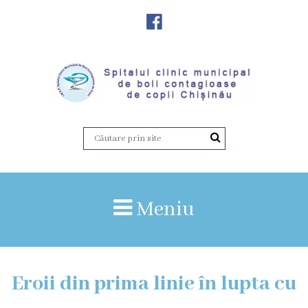
Despre
Noi
Istoria
instituției
Director,
Vicedirector
Meniu
Prezentarea
SCMBCC
Eroii din prima linie în lupta cu
Rapoarte