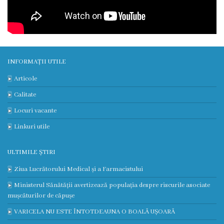
3
Secția
nr.
INFORMAȚII UTILE
4
Articole
Secția
Calitate
terapie
Locuri vacante
intensivă
Linkuri utile
și
ULTIMILE ȘTIRI
reanimare
Ziua Lucrătorului Medical și a Farmacistului
Ministerul Sănătății avertizează populația despre riscurile asociate
Laborator
mușcăturilor de căpușe
VARICELA NU ESTE ÎNTOTDEAUNA O BOALĂ UȘOARĂ
Transparență