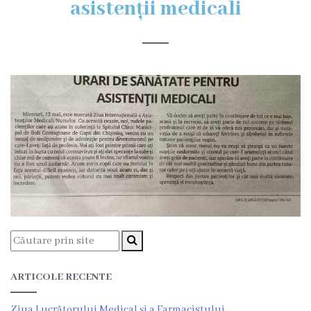
asistenții medicali
Organigrama
Locuri
vacante
Calitate
Regulamente
Istorii
de
succes
ARTICOLE RECENTE
Secții
Ziua Lucrătorului Medical și a Farmacistului