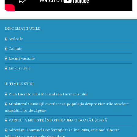
3
Secția
nr.
INFORMAȚII UTILE
Articole
4
Calitate
Secția
Locuri vacante
terapie
Linkuri utile
intensivă
ULTIMILE ȘTIRI
și
Ziua Lucrătorului Medical și a Farmacistului
reanimare
Ministerul Sănătății avertizează populația despre riscurile asociate
mușcăturilor de căpușe
Laborator
VARICELA NU ESTE ÎNTOTDEAUNA O BOALĂ UȘOARĂ
Adresăm Doamnei Conferențiar Galina Rusu, cele mai sincere
Transparență
felicitări cu ocazia zilei de naștere