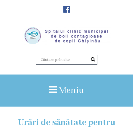
Despre
Noi
Istoria
instituției
Director,
Vicedirector
Meniu
Prezentarea
SCMBCC
Urări de sănătate pentru
Rapoarte