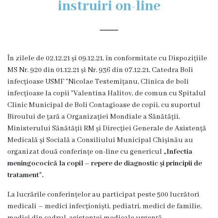
instruiri on-line
Organigrama
Locuri
În zilele de 02.12.21 și 09.12.21, în conformitate cu Dispozițiile
vacante
MS Nr. 920 din 01.12.21 și Nr. 936 din 07.12.21, Catedra Boli
infecțioase USMF ”Nicolae Testemițanu, Clinica de boli
Calitate
infecțioase la copii ”Valentina Halitov, de comun cu Spitalul
Clinic Municipal de Boli Contagioase de copii, cu suportul
Regulamente
Biroului de țară a Organizației Mondiale a Sănătății,
Ministerului Sănătății RM și Direcției Generale de Asistență
Istorii
Medicală și Socială a Consiliului Municipal Chișinău au
organizat două conferințe on-line cu genericul
„Infectia
de
meningococică la copil – repere de diagnostic și principii de
succes
tratament”.
La lucrările conferințelor au participat peste 500 lucrători
Secții
medicali – medici infecționiști, pediatri, medici de familie,