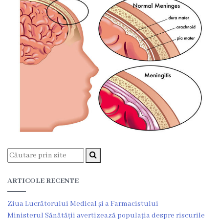
încheiate
Contract
colectiv
de
muncă
Donații
Anticorupție
Declarații
răspundere
ARTICOLE RECENTE
managerială
Ziua Lucrătorului Medical și a Farmacistului
Ministerul Sănătății avertizează populația despre riscurile