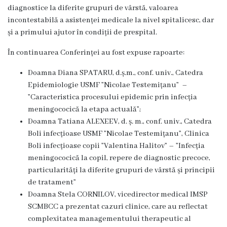
3
diagnostice la diferite grupuri de vârstă, valoarea
incontestabilă a asistenței medicale la nivel spitalicesc, dar
Secția
și a primului ajutor în condiții de prespital.
nr.
În continuarea Conferinței au fost expuse rapoarte:
4
Doamna Diana SPATARU, d.ș.m., conf. univ., Catedra
Epidemiologie USMF ”Nicolae Testemițanu” –
Secția
”Caracteristica procesului epidemic prin infecția
meningococică la etapa actuală”;
terapie
Doamna
Tatiana ALEXEEV,
d. ș. m., conf. univ., Catedra
intensivă
Boli infecțioase USMF ”Nicolae Testemițanu”, Clinica
Boli infecțioase copii ”Valentina Halitov” – ”Infecția
și
meningococică la copil, repere de diagnostic precoce,
reanimare
particularități la diferite grupuri de vârstă și principii
de tratament”
Laborator
Doamna Stela CORNILOV, vicedirector medical IMSP
SCMBCC a
prezentat cazuri clinice, care au reflectat
Transparență
complexitatea managementului therapeutic al