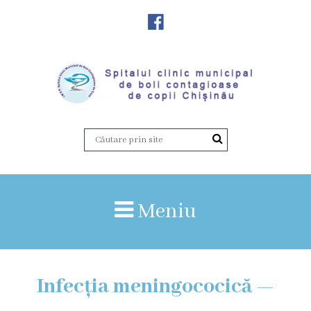
Despre
Noi
Istoria
instituției
Director,
Vicedirector
Meniu
Prezentarea
SCMBCC
Infecția meningococică —
Rapoarte