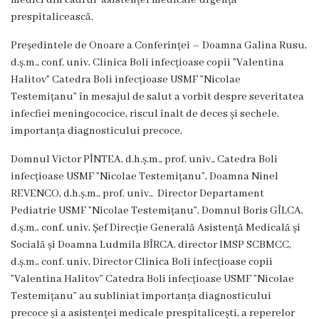
medici din cadrul asistenței medicale urgență
Unitatea
prespitalicească.
primiri
Președintele de Onoare a Conferinței – Doamna Galina Rusu,
urgente
d.ș.m., conf. univ, Clinica Boli infecțioase copii ”Valentina
Halitov” Catedra Boli infecțioase USMF ”Nicolae
Secția
Testemițanu” în mesajul de salut a vorbit despre
severitatea
i
nfecfiei meningococice, riscul înalt de deces și sechele,
nr.
importanța diagnosticului precoce.
1
Domnul Victor PÎNTEA, d.h.ș.m., prof. univ., Catedra Boli
infecțioase USMF ”Nicolae Testemițanu”, Doamna Ninel
Secția
REVENCO, d.h.ș.m., prof. univ., Director Departament
nr.
Pediatrie USMF ”Nicolae Testemițanu”, Domnul Boris GÎLCA,
d.ș.m., conf. univ, Șef Direcție Generală Asistență Medicală și
2
Socială și Doamna Ludmila BÎRCA, director IMSP SCBMCC,
d.ș.m., conf. univ, Director Clinica Boli infecțioase copii
Secția
”Valentina Halitov” Catedra Boli infecțioase USMF ”Nicolae
Testemițanu” au subliniat importanța diagnosticului
nr.
precoce și a asistenței medicale prespitalicești, a reperelor