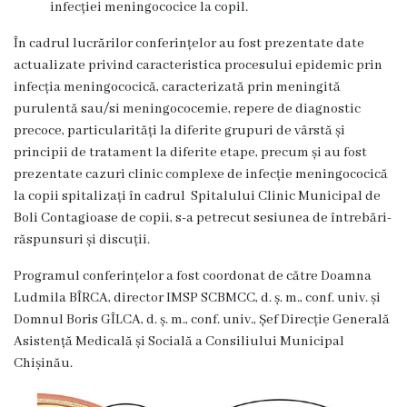
infecției meningococice la copil
.
Contract
În cadrul lucrărilor conferințelor au fost prezentate date
CNAM
actualizate privind caracteristica procesului epidemic prin
infecția meningococică,
caracterizată prin meningită
purulentă sau/si meningococemie,
repere de diagnostic
Planul
precoce, particularități la diferite grupuri de vârstă și
de
principii de tratament la diferite etape, precum și au fost
prezentate cazuri clinic complexe de infecție meningococică
achiziții
la copii spitalizați în cadrul Spitalului Clinic Municipal de
Boli Contagioase de copii, s-a petrecut sesiunea de întrebări-
Anunțuri
răspunsuri și discuții.
achiziții
Programul conferințelor a fost coordonat de către
Doamna
publice
Ludmila BÎRCA, director IMSP SCBMCC, d. ș. m., conf. univ. și
Domnul Boris GÎLCA, d. ș. m., conf. univ., Șef Direcție Generală
Audit
Asistență Medicală și Socială
a Consiliului Municipal
Chișinău
.
Contracte