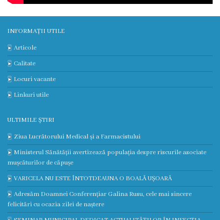
Prezentare
INFORMAȚII UTILE
generală
Articole
Studenți/Rezidenți
Calitate
Locuri vacante
Publicații
Linkuri utile
Părinților
ULTIMILE ȘTIRI
Media
Ziua Lucrătorului Medical și a Farmacistului
Ministerul Sănătății avertizează populația despre riscurile asociate
Apariții
mușcăturilor de căpușe
în
VARICELA NU ESTE ÎNTOTDEAUNA O BOALĂ UȘOARĂ
Adresăm Doamnei Conferențiar Galina Rusu, cele mai sincere
presă
felicitări cu ocazia zilei de naștere