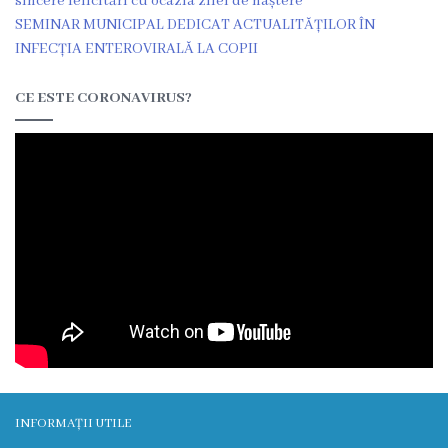
sincere felicitări cu ocazia zilei de naștere
SEMINAR MUNICIPAL DEDICAT ACTUALITĂȚILOR ÎN
Prezentare
INFECȚIA ENTEROVIRALĂ LA COPII
generală
CE ESTE CORONAVIRUS?
Studenți/Rezidenți
Publicații
Părinților
Media
Apariții
în
presă
INFORMAȚII UTILE