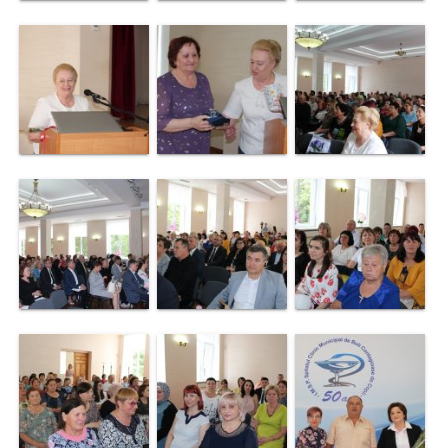
încheiate
Contract
colectiv
de
muncă
Donații
Anticorupție
Declarații
răspundere
managerială