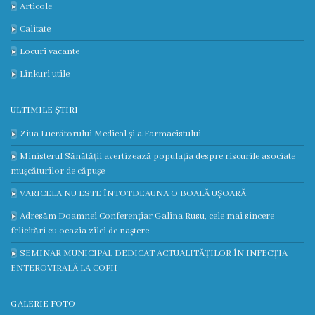
Galerie
Articole
foto
Calitate
Locuri vacante
Video
Linkuri utile
Contacte
ULTIMILE ȘTIRI
Ziua Lucrătorului Medical și a Farmacistului
Ministerul Sănătății avertizează populația despre riscurile asociate
mușcăturilor de căpușe
VARICELA NU ESTE ÎNTOTDEAUNA O BOALĂ UȘOARĂ
Adresăm Doamnei Conferențiar Galina Rusu, cele mai sincere
felicitări cu ocazia zilei de naștere
SEMINAR MUNICIPAL DEDICAT ACTUALITĂȚILOR ÎN INFECȚIA
ENTEROVIRALĂ LA COPII
GALERIE FOTO