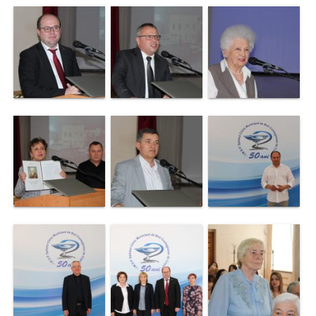
Contract
CNAM
Planul
de
achiziții
Anunțuri
achiziții
publice
Audit
Contracte