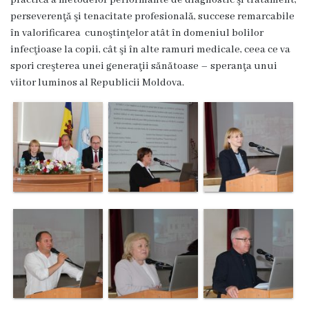
practică a metodelor performante de diagnostic şi tratament,
3
perseverenţă şi tenacitate profesională, succese remarcabile
în valorificarea cunoştinţelor atât în domeniul bolilor
Secția
infecţioase la copii, cât şi în alte ramuri medicale, ceea ce va
nr.
spori creşterea unei generaţii sănătoase – speranţa unui
viitor luminos al Republicii Moldova.
4
Secția
terapie
intensivă
și
reanimare
Laborator
Transparență