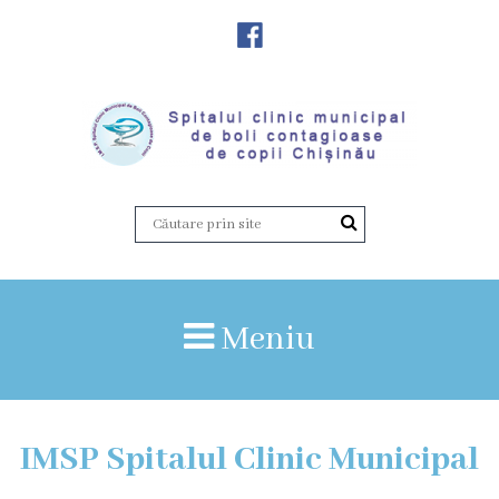
Despre
Noi
Istoria
instituției
Director,
Vicedirector
Meniu
Prezentarea
SCMBCC
IMSP Spitalul Clinic Municipal
Rapoarte