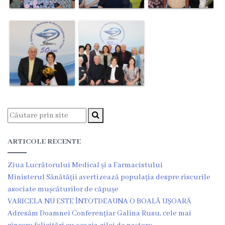
Medicilor
Protocoale
clinice
naționale
Informație
medicală
utilă
ARTICOLE RECENTE
Publicații
Ziua Lucrătorului Medical și a Farmacistului
proprii
Ministerul Sănătății avertizează populația despre riscurile
asociate mușcăturilor de căpușe
Clinica
VARICELA NU ESTE ÎNTOTDEAUNA O BOALĂ UȘOARĂ
universitară
Adresăm Doamnei Conferențiar Galina Rusu, cele mai