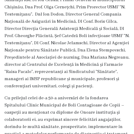
Sănătății RM, Dl Ion Ceban, Primar General al municipiului
Unitatea
Chișinău, Dna Prof. Olga Cernețchi, Prim Prorector USMF ”N.
primiri
Testemițanu”, Dnl Ion Dodon, Director General Compania
Națională de Asigurări în Medicină, Dl Conf. Boris Gîlca,
urgente
Director Direcția Generală Asistență Medicală și Socială, Dl
Prof. Gheorghe Plăcintă, Șef Catedră Boli infecțioase USMF ”N.
Secția
Testemițanu”, Dl Conf. Nicolae Jelamschi, Director al Agenției
Naționale pentru Sănătate Publică, Dna Elena Stempovschi,
nr.
Președintele al Asociației de nursing, Dna Mariana Negreanu,
1
director al Centrului de Excelență în Medicină și Farmacie
”Raisa Pacalo”, reprezentanți ai Sindicatului ”Sănătate”,
Secția
manageri ai IMSP republicane și municipale, profesori și
conferențiari universitari, colegi și pacienți.
nr.
Cu prilejul celei de-a 50-a aniversări de la fondarea
2
Spitalului Clinic Municipal de Boli Contagioase de Copii –
oaspeții au menționat cu diplome de Onoare instituția și
Secția
colaboratorii ei, au exprimat sincere felicitări angajaților,
nr.
dorindu-le multă sănătate, prosperitate, implementare în