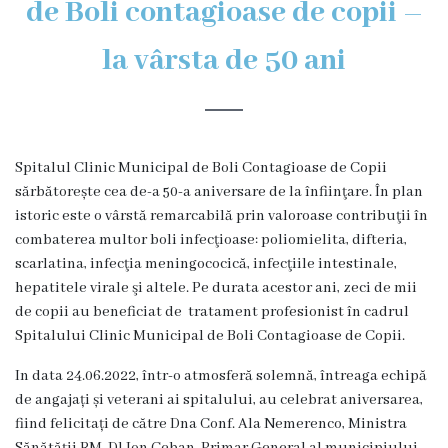
de Boli contagioase de copii –
Organigrama
la vârsta de 50 ani
Locuri
vacante
Spitalul Clinic Municipal de Boli Contagioase de Copii
Calitate
sărbătorește cea de-a 50-a aniversare de la înfiinţare. În plan
istoric este o vârstă remarcabilă prin valoroase contribuţii în
Regulamente
combaterea multor boli infecţioase: poliomielita, difteria,
scarlatina, infecţia meningococică, infecţiile intestinale,
Istorii
hepatitele virale şi altele. Pe durata acestor ani, zeci de mii
de copii au beneficiat de tratament profesionist în cadrul
de
Spitalului Clinic Municipal de Boli Contagioase de Copii.
succes
In data 24.06.2022, într-o atmosferă solemnă, întreaga echipă
de angajați și veterani ai spitalului, au celebrat aniversarea,
Secții
fiind felicitați de către Dna Conf. Ala Nemerenco, Ministra