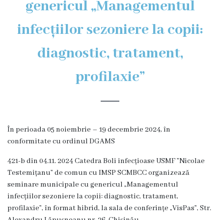
genericul „Managementul
Organigrama
infecțiilor sezoniere la copii:
Locuri
diagnostic, tratament,
vacante
profilaxie”
Calitate
Regulamente
În perioada 05 noiembrie – 19 decembrie 2024, în
Istorii
conformitate cu ordinul DGAMS
de
421-b din 04.11. 2024 Catedra Boli infecțioase USMF ”Nicolae
Testemițanu” de comun cu IMSP SCMBCC organizează
succes
seminare municipale cu genericul „Managementul
infecțiilor sezoniere la copii: diagnostic, tratament,
Secții
profilaxie”, în format hibrid, la sala de conferințe „VisPas”, Str.