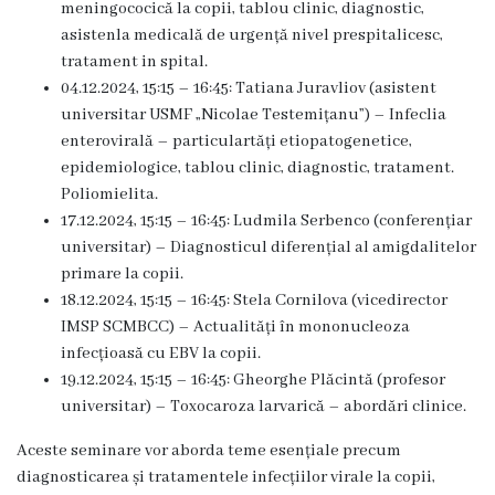
3
meningococică la copii, tablou clinic, diagnostic,
asistenla medicală de urgență nivel prespitalicesc,
tratament in spital.
Secția
04.12.2024, 15:15 – 16:45: Tatiana Juravliov (asistent
nr.
universitar USMF „Nicolae Testemițanu”) – Infeclia
enterovirală – particulartăți etiopatogenetice,
4
epidemiologice, tablou clinic, diagnostic, tratament.
Poliomielita.
Secția
17.12.2024, 15:15 – 16:45: Ludmila Serbenco (conferențiar
terapie
universitar) – Diagnosticul diferențial al amigdalitelor
primare la copii.
intensivă
18.12.2024, 15:15 – 16:45: Stela Cornilova (vicedirector
și
IMSP SCMBCC) – Actualități în mononucleoza
infecțioasă cu EBV la copii.
reanimare
19.12.2024, 15:15 – 16:45: Gheorghe Plăcintă (profesor
universitar) – Toxocaroza larvarică – abordări clinice.
Laborator
Aceste seminare vor aborda teme esențiale precum
Transparență
diagnosticarea și tratamentele infecțiilor virale la copii,