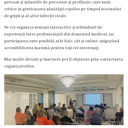
precum și măsurile de prevenire și profilaxie, care sunt
critice în gestionarea sănătății copiilor pe timpul sezonului
Contract
de gripă și al altor infecții virale.
CNAM
Se vor organiza sesiuni interactive și schimburi de
experiență între profesioniștii din domeniul medical, iar
Planul
participarea este posibilă atât fizic, cât și online, asigurând
de
accesibilitatea maximă pentru toți cei interesați.
achiziții
Mai multe detalii și înscriere pot fi obținute prin contactarea
organizatorilor.
Anunțuri
achiziții
publice
Audit
Contracte