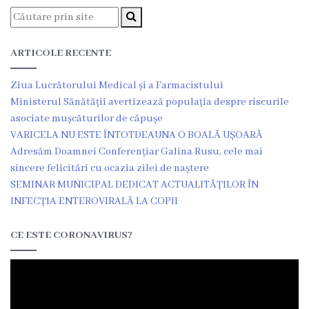
încheiate
Contract
ARTICOLE RECENTE
colectiv
Ziua Lucrătorului Medical și a Farmacistului
de
Ministerul Sănătății avertizează populația despre riscurile
muncă
asociate mușcăturilor de căpușe
VARICELA NU ESTE ÎNTOTDEAUNA O BOALĂ UȘOARĂ
Adresăm Doamnei Conferențiar Galina Rusu, cele mai
Donații
sincere felicitări cu ocazia zilei de naștere
SEMINAR MUNICIPAL DEDICAT ACTUALITĂȚILOR ÎN
Anticorupție
INFECȚIA ENTEROVIRALĂ LA COPII
Declarații
CE ESTE CORONAVIRUS?
răspundere
managerială