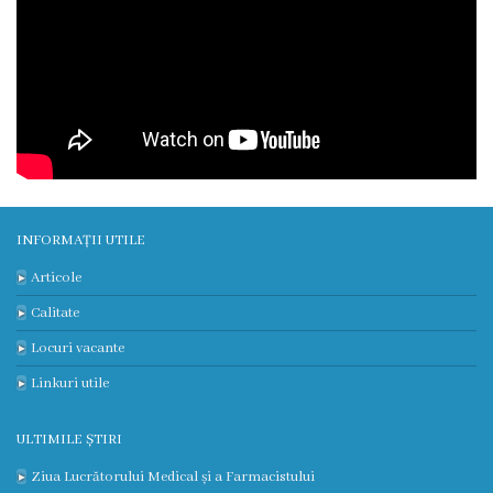
Medicilor
Protocoale
clinice
naționale
Informație
medicală
INFORMAȚII UTILE
utilă
Articole
Calitate
Publicații
Locuri vacante
proprii
Linkuri utile
Clinica
ULTIMILE ȘTIRI
universitară
Ziua Lucrătorului Medical și a Farmacistului