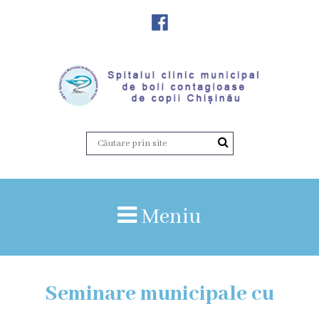
Despre
Noi
Istoria
instituției
Director,
Vicedirector
Meniu
Prezentarea
SCMBCC
Seminare municipale cu
Rapoarte