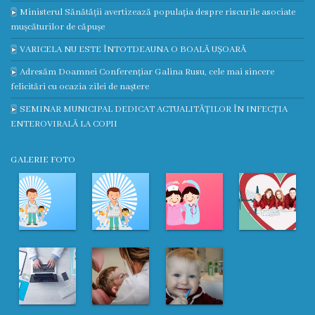
Ministerul Sănătății avertizează populația despre riscurile asociate
Prezentare
mușcăturilor de căpușe
generală
VARICELA NU ESTE ÎNTOTDEAUNA O BOALĂ UȘOARĂ
Adresăm Doamnei Conferențiar Galina Rusu, cele mai sincere
Studenți/Rezidenți
felicitări cu ocazia zilei de naștere
SEMINAR MUNICIPAL DEDICAT ACTUALITĂȚILOR ÎN INFECȚIA
Publicații
ENTEROVIRALĂ LA COPII
Părinților
GALERIE FOTO
Media
Apariții
în
presă