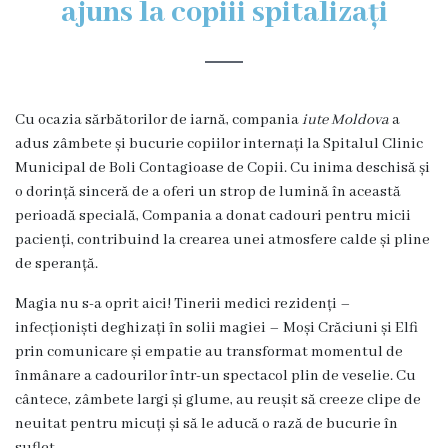
ajuns la copiii spitalizați
Organigrama
Locuri
Cu ocazia sărbătorilor de iarnă, compania
iute Moldova
a
vacante
adus zâmbete și bucurie copiilor internați la Spitalul Clinic
Municipal de Boli Contagioase de Copii. Cu inima deschisă și
Calitate
o dorință sinceră de a oferi un strop de lumină în această
perioadă specială, Compania a donat cadouri pentru micii
Regulamente
pacienți, contribuind la crearea unei atmosfere calde și pline
de speranță.
Istorii
Magia nu s-a oprit aici! Tinerii medici rezidenți –
de
infecționiști deghizați în solii magiei – Moși Crăciuni și Elfi
prin comunicare și empatie au transformat momentul de
succes
înmânare a cadourilor într-un spectacol plin de veselie. Cu
cântece, zâmbete largi și glume, au reușit să creeze clipe de
Secții
neuitat pentru micuți și să le aducă o rază de bucurie în