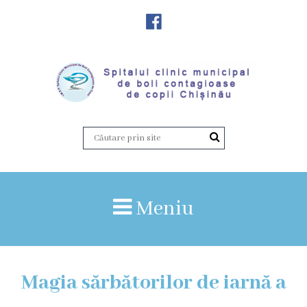
Despre
Noi
Istoria
instituției
Director,
Vicedirector
Meniu
Prezentarea
SCMBCC
Magia sărbătorilor de iarnă a
Rapoarte