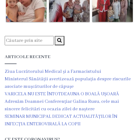
3
Secția
nr.
4
Secția
ARTICOLE RECENTE
terapie
Ziua Lucrătorului Medical și a Farmacistului
Ministerul Sănătății avertizează populația despre riscurile
intensivă
asociate mușcăturilor de căpușe
și
VARICELA NU ESTE ÎNTOTDEAUNA O BOALĂ UȘOARĂ
Adresăm Doamnei Conferențiar Galina Rusu, cele mai
reanimare
sincere felicitări cu ocazia zilei de naștere
SEMINAR MUNICIPAL DEDICAT ACTUALITĂȚILOR ÎN
Laborator
INFECȚIA ENTEROVIRALĂ LA COPII
Transparență
CE ESTE CORONAVIRUS?