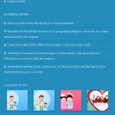
Linkuri utile
încheiate
ULTIMILE ȘTIRI
Contract
Ziua Lucrătorului Medical și a Farmacistului
colectiv
Ministerul Sănătății avertizează populația despre riscurile asociate
de
mușcăturilor de căpușe
muncă
VARICELA NU ESTE ÎNTOTDEAUNA O BOALĂ UȘOARĂ
Adresăm Doamnei Conferențiar Galina Rusu, cele mai sincere
Donații
felicitări cu ocazia zilei de naștere
SEMINAR MUNICIPAL DEDICAT ACTUALITĂȚILOR ÎN INFECȚIA
Anticorupție
ENTEROVIRALĂ LA COPII
Declarații
GALERIE FOTO
răspundere
managerială