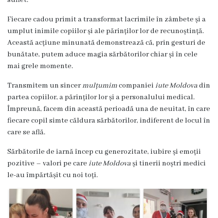
suflet.
Unitatea
Fiecare cadou primit a transformat lacrimile în zâmbete și a
primiri
umplut inimile copiilor și ale părinților lor de recunoștință.
urgente
Această acțiune minunată demonstrează că, prin gesturi de
bunătate, putem aduce magia sărbătorilor chiar și în cele
Secția
mai grele momente.
nr.
Transmitem un sincer
mulțumim
companiei
iute Moldova
din
partea copiilor, a părinților lor și a personalului medical.
1
Împreună, facem din această perioadă una de neuitat, în care
fiecare copil simte căldura sărbătorilor, indiferent de locul în
Secția
care se află.
nr.
Sărbătorile de iarnă încep cu generozitate, iubire și emoții
2
pozitive – valori pe care
iute Moldova
și tinerii noștri medici
le-au împărtășit cu noi toți.
Secția
nr.