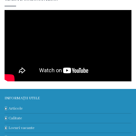
Contract
CNAM
Planul
de
achiziții
Anunțuri
achiziții
publice
INFORMAȚII UTILE
Articole
Audit
Calitate
Contracte
Locuri vacante