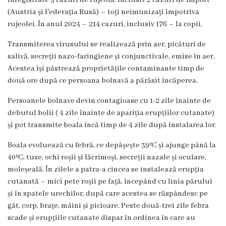
înregistrate 3 cazuri de rujeolă, inclusiv 2 cazuri de import
Unitatea
(Austria și Federația Rusă) – toți neimunizați împotriva
primiri
rujeolei. În anul 2024 – 214 cazuri, inclusiv 176 – la copii.
urgente
Transmiterea virusului se realizează prin aer, picături de
salivă, secreții nazo-faringiene și conjunctivale, emise în aer.
Secția
Acestea își păstrează proprietățile contaminante timp de
două ore după ce persoana bolnavă a părăsit încăperea.
nr.
Persoanele bolnave devin contagioase cu 1-2 zile înainte de
1
debutul bolii ( 4 zile înainte de apariția erupțiilor cutanate)
și pot transmite boala încă timp de 4 zile după instalarea lor.
Secția
Boala evoluează cu febră, ce depășește 39ºC și ajunge până la
nr.
40ºC, tuse, ochi roșii și lăcrimoși, secreții nazale și oculare,
2
moleșeală. În zilele a patra-a cincea se instalează erupția
cutanată – mici pete roșii pe față, începând cu linia părului
Secția
și în spatele urechilor, după care acestea se răspândesc pe
gât, corp, brațe, mâini și picioare. Peste două-trei zile febra
nr.
scade și erupțiile cutanate dispar în ordinea în care au