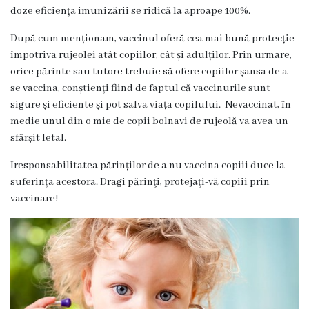
încheiate
doze eficiența imunizării se ridică la aproape 100%.
După cum menționam, vaccinul oferă cea mai bună protecție
Contract
împotriva rujeolei atât copiilor, cât și adulților. Prin urmare,
colectiv
orice părinte sau tutore trebuie să ofere copiilor șansa de a
se vaccina, conștienți fiind de faptul că vaccinurile sunt
de
sigure și eficiente și pot salva viața copilului. Nevaccinat, în
muncă
medie unul din o mie de copii bolnavi de rujeolă va avea un
sfârșit letal.
Donații
Iresponsabilitatea părinților de a nu vaccina copiii duce la
suferința acestora. Dragi părinţi, protejaţi-vă copiii prin
Anticorupție
vaccinare!
Declarații
răspundere
managerială