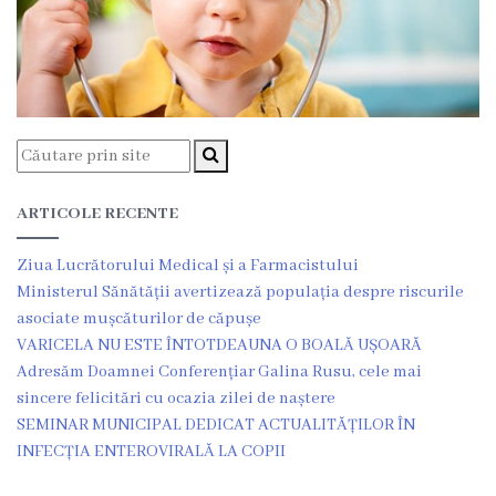
Medicilor
Protocoale
clinice
naționale
Informație
ARTICOLE RECENTE
medicală
Ziua Lucrătorului Medical și a Farmacistului
utilă
Ministerul Sănătății avertizează populația despre riscurile
asociate mușcăturilor de căpușe
Publicații
VARICELA NU ESTE ÎNTOTDEAUNA O BOALĂ UȘOARĂ
Adresăm Doamnei Conferențiar Galina Rusu, cele mai
proprii
sincere felicitări cu ocazia zilei de naștere
SEMINAR MUNICIPAL DEDICAT ACTUALITĂȚILOR ÎN
Clinica
INFECȚIA ENTEROVIRALĂ LA COPII
universitară