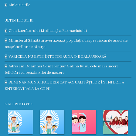
Galerie
Linkuri utile
foto
ULTIMILE ȘTIRI
Video
Ziua Lucrătorului Medical și a Farmacistului
Ministerul Sănătății avertizează populația despre riscurile asociate
Contacte
mușcăturilor de căpușe
VARICELA NU ESTE ÎNTOTDEAUNA O BOALĂ UȘOARĂ
Adresăm Doamnei Conferențiar Galina Rusu, cele mai sincere
felicitări cu ocazia zilei de naștere
SEMINAR MUNICIPAL DEDICAT ACTUALITĂȚILOR ÎN INFECȚIA
ENTEROVIRALĂ LA COPII
GALERIE FOTO