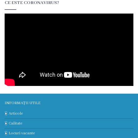
CE ESTE CORONAVIRUS?
Prezentare
generală
Studenți/Rezidenți
Publicații
Părinților
Media
Apariții
INFORMAȚII UTILE
în
Articole
presă
Calitate
Locuri vacante