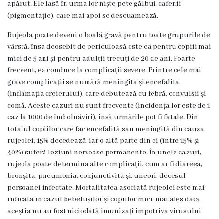
3
apărut. Ele lasă în urma lor niște pete gălbui-cafenii
(pigmentație), care mai apoi se descuamează.
Secția
Rujeola poate deveni o boală gravă pentru toate grupurile de
nr.
vârstă, însa deosebit de periculoasă este ea pentru copiii mai
mici de 5 ani și pentru adulții trecuți de 20 de ani. Foarte
4
frecvent, ea conduce la complicații severe. Printre cele mai
grave complicații se numără meningita și encefalita
Secția
(inflamația creierului), care debutează cu febră, convulsii și
comă. Aceste cazuri nu sunt frecvente (incidența lor este de 1
terapie
caz la 1000 de îmbolnăviri), însă urmările pot fi fatale. Din
intensivă
totalul copiilor care fac encefalită sau meningită din cauza
rujeolei, 15% decedează, iar o altă parte din ei (între 15% și
și
40%) suferă leziuni nervoase permanente. În unele cazuri,
reanimare
rujeola poate determina alte complicații, cum ar fi diareea,
bronșita, pneumonia, conjunctivita și, uneori, decesul
Laborator
persoanei infectate. Mortalitatea asociată rujeolei este mai
ridicată în cazul bebelușilor și copiilor mici, mai ales dacă
Transparență
aceștia nu au fost niciodată imunizați împotriva virusului