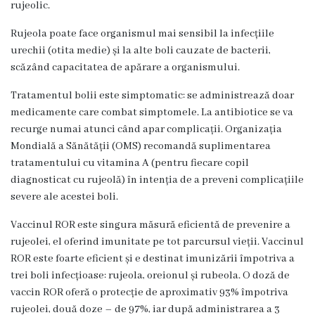
rujeolic.
Contract
Rujeola poate face organismul mai sensibil la infecțiile
CNAM
urechii (otita medie) și la alte boli cauzate de bacterii,
scăzând capacitatea de apărare a organismului.
Planul
Tratamentul bolii este simptomatic: se administrează doar
de
medicamente care combat simptomele. La antibiotice se va
recurge numai atunci când apar complicații. Organizația
achiziții
Mondială a Sănătății (OMS) recomandă suplimentarea
tratamentului cu vitamina A (pentru fiecare copil
Anunțuri
diagnosticat cu rujeolă) în intenția de a preveni complicațiile
severe ale acestei boli.
achiziții
publice
Vaccinul ROR este singura măsură eficientă de prevenire a
rujeolei, el oferind imunitate pe tot parcursul vieții. Vaccinul
ROR este foarte eficient și e destinat imunizării împotriva a
Audit
trei boli infecțioase: rujeola, oreionul și rubeola. O doză de
vaccin ROR oferă o protecție de aproximativ 93% împotriva
Contracte
rujeolei, două doze – de 97%, iar după administrarea a 3