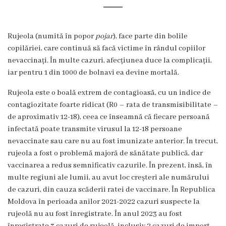
Organigrama
Rujeola (numită în popor
pojar
), face parte din bolile
Locuri
copilăriei, care continuă să facă victime în rândul copiilor
nevaccinați. În multe cazuri, afecțiunea duce la complicații,
vacante
iar pentru 1 din 1000 de bolnavi ea devine mortală.
Calitate
Rujeola este o boală extrem de contagioasă, cu un indice de
contagiozitate foarte ridicat (R0 – rata de transmisibilitate –
Regulamente
de aproximativ 12-18), ceea ce înseamnă că fiecare persoană
infectată poate transmite virusul la 12-18 persoane
nevaccinate sau care nu au fost imunizate anterior. În trecut,
Istorii
rujeola a fost o problemă majoră de sănătate publică, dar
de
vaccinarea a redus semnificativ cazurile. În prezent, însă, în
multe regiuni ale lumii, au avut loc creșteri ale numărului
succes
de cazuri, din cauza scăderii ratei de vaccinare. În Republica
Moldova în perioada anilor 2021-2022 cazuri suspecte la
Secții
rujeolă nu au fost înregistrate. În anul 2023 au fost