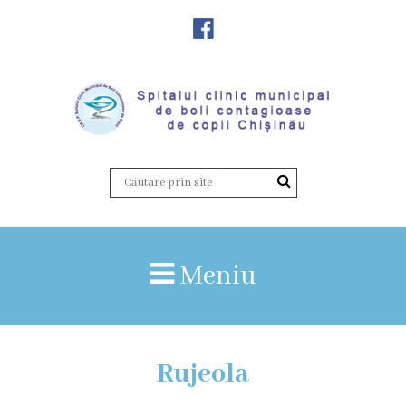
Despre
Noi
Istoria
instituției
Director,
Vicedirector
Meniu
Prezentarea
SCMBCC
Rujeola
Rapoarte