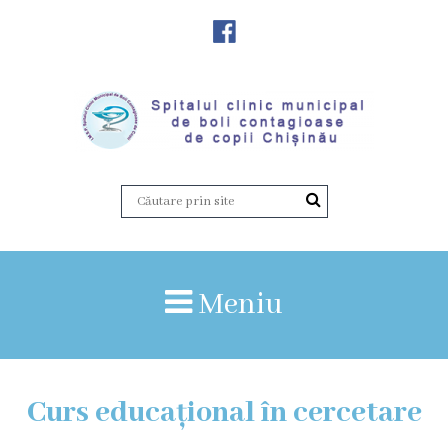
Despre
Noi
Istoria
instituției
Director,
Vicedirector
Meniu
Prezentarea
SCMBCC
Curs educațional în cercetare
Rapoarte