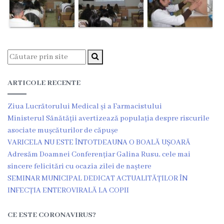
Contract
CNAM
Planul
de
ARTICOLE RECENTE
achiziții
Ziua Lucrătorului Medical și a Farmacistului
Ministerul Sănătății avertizează populația despre riscurile
Anunțuri
asociate mușcăturilor de căpușe
achiziții
VARICELA NU ESTE ÎNTOTDEAUNA O BOALĂ UȘOARĂ
Adresăm Doamnei Conferențiar Galina Rusu, cele mai
publice
sincere felicitări cu ocazia zilei de naștere
SEMINAR MUNICIPAL DEDICAT ACTUALITĂȚILOR ÎN
Audit
INFECȚIA ENTEROVIRALĂ LA COPII
Contracte
CE ESTE CORONAVIRUS?