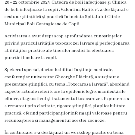
20–22 octombrie 2025, Catedra de boli infecțioase și Clinica
Unitatea
de boli infecțioase la copii „Valentina Halitov”, a desfășurat o
primiri
sesiune științifică și practică în incinta Spitalului Clinic
Municipal Boli Contagioase de Copii.
urgente
Activitatea a avut drept scop aprofundarea cunoștințelor
Secția
privind particularitățile toxocarozei larvare și perfecționarea
abilităților practice ale tinerilor medici în efectuarea
nr.
puncției lombare la copil.
1
Spekerul special, doctor habilitat în științe medicale,
conferențiar universitar Gheorghe Plăcintă, a susținut o
Secția
prezentare științifică cu tema „Toxocaroza larvară”, abordând
nr.
aspecte actuale referitoare la epidemiologie, manifestările
clinice, diagnosticul și tratamentul toxocarozei. Expunerea s-
2
a remarcat prin claritate, rigoare științifică și aplicabilitate
practică, oferind participanților informații valoroase pentru
Secția
recunoașterea și managementul acestei zoonoze.
nr.
În continuare, s-a desfășurat un workshop practic cu tema