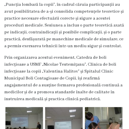
3
„Puncția lombară la copii”, în cadrul căruia participanții au
avut posibilitatea de a-și consolida competențele teoretice și
Secția
practice necesare efectuării corecte și sigure a acestei
proceduri medicale. Sesiunea a inclus o parte teoretică axată
nr.
pe indicații, contraindicații și posibile complicații, și o parte
4
practică, desfășurată pe manechine medicale de simulare, ce
a permis exersarea tehnicii într-un mediu sigur și controlat.
Secția
Prin organizarea acestui eveniment, Catedra de boli
terapie
infecțioase a USMF „Nicolae Testemițanu”, Clinica de boli
infecțioase la copii „Valentina Halitov” și Spitalul Clinic
intensivă
Municipal Boli Contagioase de Copii, își reafirmă
și
angajamentul de a susține formarea profesională continuă a
medicilor și de a promova standarde înalte de calitate în
reanimare
instruirea medicală și practica clinică pediatrică.
Laborator
Transparență