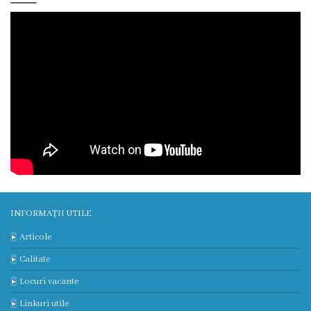
încheiate
Contract
colectiv
de
muncă
Donații
Anticorupție
INFORMAȚII UTILE
Declarații
Articole
răspundere
Calitate
managerială
Locuri vacante
Linkuri utile