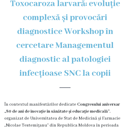
Toxocaroza larvară: evoluție
Organigrama
complexă și provocări
Locuri
diagnostice Workshop în
vacante
cercetare Managementul
Calitate
diagnostic al patologiei
Regulamente
infecțioase SNC la copii
Istorii
de
succes
În contextul manifestărilor dedicate
Congresului aniversar
„80 de ani de inovație în sănătate și educație medicală”
,
Secții
organizat de Universitatea de Stat de Medicină și Farmacie
„Nicolae Testemițanu” din Republica Moldova în perioada