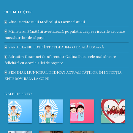
Medicilor
ULTIMILE ȘTIRI
Protocoale
Ziua Lucrătorului Medical și a Farmacistului
clinice
Ministerul Sănătății avertizează populația despre riscurile asociate
naționale
mușcăturilor de căpușe
VARICELA NU ESTE ÎNTOTDEAUNA O BOALĂ UȘOARĂ
Informație
Adresăm Doamnei Conferențiar Galina Rusu, cele mai sincere
felicitări cu ocazia zilei de naștere
medicală
SEMINAR MUNICIPAL DEDICAT ACTUALITĂȚILOR ÎN INFECȚIA
utilă
ENTEROVIRALĂ LA COPII
Publicații
GALERIE FOTO
proprii
Clinica
universitară