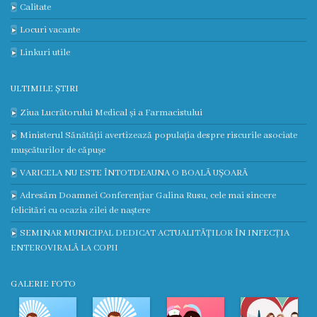
Medicilor
Calitate
Locuri vacante
Protocoale
Linkuri utile
clinice
naționale
ULTIMILE ȘTIRI
Ziua Lucrătorului Medical și a Farmacistului
Informație
Ministerul Sănătății avertizează populația despre riscurile asociate
medicală
mușcăturilor de căpușe
VARICELA NU ESTE ÎNTOTDEAUNA O BOALĂ UȘOARĂ
utilă
Adresăm Doamnei Conferențiar Galina Rusu, cele mai sincere
felicitări cu ocazia zilei de naștere
Publicații
SEMINAR MUNICIPAL DEDICAT ACTUALITĂȚILOR ÎN INFECȚIA
proprii
ENTEROVIRALĂ LA COPII
Clinica
GALERIE FOTO
universitară