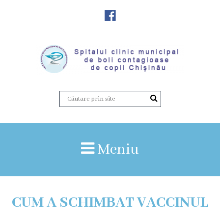
Despre
Noi
Istoria
instituției
Director,
Vicedirector
Meniu
Prezentarea
SCMBCC
CUM A SCHIMBAT VACCINUL
Rapoarte