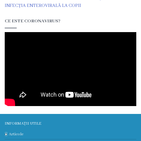
încheiate
INFECȚIA ENTEROVIRALĂ LA COPII
Contract
CE ESTE CORONAVIRUS?
colectiv
de
muncă
Donații
Anticorupție
Declarații
răspundere
INFORMAȚII UTILE
managerială
Articole