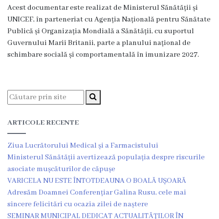
Acest documentar este realizat de Ministerul Sănătății și
Contract
UNICEF, în parteneriat cu Agenția Națională pentru Sănătate
Publică și Organizația Mondială a Sănătății, cu suportul
CNAM
Guvernului Marii Britanii, parte a planului național de
schimbare socială și comportamentală în imunizare 2027.
Planul
de
achiziții
Anunțuri
ARTICOLE RECENTE
achiziții
Ziua Lucrătorului Medical și a Farmacistului
publice
Ministerul Sănătății avertizează populația despre riscurile
asociate mușcăturilor de căpușe
Audit
VARICELA NU ESTE ÎNTOTDEAUNA O BOALĂ UȘOARĂ
Adresăm Doamnei Conferențiar Galina Rusu, cele mai
sincere felicitări cu ocazia zilei de naștere
Contracte
SEMINAR MUNICIPAL DEDICAT ACTUALITĂȚILOR ÎN