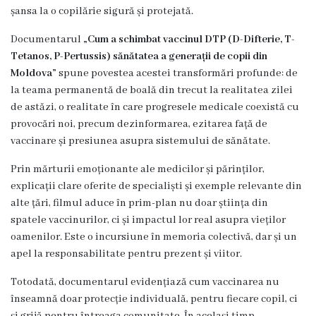
Unitatea
șansa la o copilărie sigură și protejată.
primiri
Documentarul
„
Cum a schimbat vaccinul DTP (D-Difterie, T-
Tetanos, P-Pertussis) sănătatea a generații de copii din
urgente
Moldova
”
spune povestea acestei transformări profunde: de
la teama permanentă de boală din trecut la realitatea zilei
Secția
de astăzi, o realitate în care progresele medicale coexistă cu
nr.
provocări noi, precum dezinformarea, ezitarea față de
vaccinare și presiunea asupra sistemului de sănătate.
1
Prin mărturii emoționante ale medicilor și părinților,
Secția
explicații clare oferite de specialiști și exemple relevante din
alte țări, filmul aduce în prim-plan nu doar știința din
nr.
spatele vaccinurilor, ci și impactul lor real asupra vieților
2
oamenilor. Este o incursiune în memoria colectivă, dar și un
apel la responsabilitate pentru prezent și viitor.
Secția
Totodată, documentarul evidențiază cum vaccinarea nu
nr.
înseamnă doar protecție individuală, pentru fiecare copil, ci