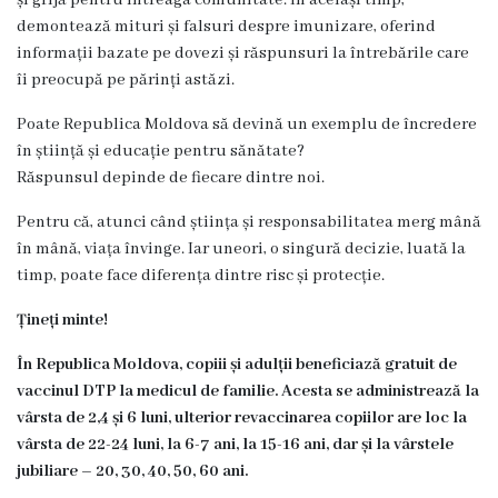
și grijă pentru întreaga comunitate. În același timp,
3
demontează mituri și falsuri despre imunizare, oferind
informații bazate pe dovezi și răspunsuri la întrebările care
Secția
îi preocupă pe părinți astăzi.
nr.
Poate Republica Moldova să devină un exemplu de încredere
4
în știință și educație pentru sănătate?
Răspunsul depinde de fiecare dintre noi.
Secția
Pentru că, atunci când știința și responsabilitatea merg mână
terapie
în mână, viața învinge. Iar uneori, o singură decizie, luată la
timp, poate face diferența dintre risc și protecție.
intensivă
Țineți minte!
și
reanimare
În Republica Moldova, copiii și adulții beneficiază gratuit de
vaccinul DTP la medicul de familie. Acesta se administrează la
vârsta de 2,4 și 6 luni, ulterior revaccinarea copiilor are loc la
Laborator
vârsta de 22-24 luni, la 6-7 ani, la 15-16 ani, dar și la vârstele
jubiliare – 20, 30, 40, 50, 60 ani.
Transparență