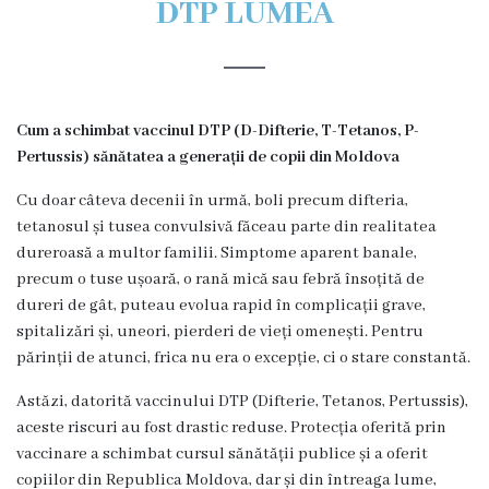
DTP LUMEA
Organigrama
Locuri
Cum a schimbat vaccinul DTP (D-Difterie, T-Tetanos, P-
vacante
Pertussis) sănătatea a generații de copii din Moldova
Calitate
Cu doar câteva decenii în urmă, boli precum difteria,
tetanosul și tusea convulsivă făceau parte din realitatea
Regulamente
dureroasă a multor familii. Simptome aparent banale,
precum o tuse ușoară, o rană mică sau febră însoțită de
dureri de gât, puteau evolua rapid în complicații grave,
Istorii
spitalizări și, uneori, pierderi de vieți omenești. Pentru
de
părinții de atunci, frica nu era o excepție, ci o stare constantă.
succes
Astăzi, datorită vaccinului DTP (Difterie, Tetanos, Pertussis),
aceste riscuri au fost drastic reduse. Protecția oferită prin
Secții
vaccinare a schimbat cursul sănătății publice și a oferit
copiilor din Republica Moldova, dar și din întreaga lume,