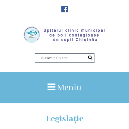
Despre
Noi
Istoria
instituției
Director,
Vicedirector
Meniu
Prezentarea
SCMBCC
Legislație
Rapoarte