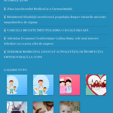
ULTIMILE ȘTIRI
3
Ziua Lucrătorului Medical și a Farmacistului
Secția
Ministerul Sănătății avertizează populația despre riscurile asociate
mușcăturilor de căpușe
nr.
VARICELA NU ESTE ÎNTOTDEAUNA O BOALĂ UȘOARĂ
4
Adresăm Doamnei Conferențiar Galina Rusu, cele mai sincere
felicitări cu ocazia zilei de naștere
Secția
SEMINAR MUNICIPAL DEDICAT ACTUALITĂȚILOR ÎN INFECȚIA
terapie
ENTEROVIRALĂ LA COPII
intensivă
GALERIE FOTO
și
reanimare
Laborator
Transparență