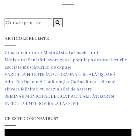
Organigrama
Locuri
vacante
ARTICOLE RECENTE
Ziua Lucrătorului Medical și a Farmacistului
Calitate
Ministerul Sănătății avertizează populația despre riscurile
asociate mușcăturilor de căpușe
Regulamente
VARICELA NU ESTE ÎNTOTDEAUNA O BOALĂ UȘOARĂ
Adresăm Doamnei Conferențiar Galina Rusu, cele mai
Istorii
sincere felicitări cu ocazia zilei de naștere
de
SEMINAR MUNICIPAL DEDICAT ACTUALITĂȚILOR ÎN
INFECȚIA ENTEROVIRALĂ LA COPII
succes
CE ESTE CORONAVIRUS?
Secții