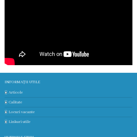
Unitatea
primiri
urgente
Secția
nr.
1
Secția
INFORMAȚII UTILE
nr.
Articole
2
Calitate
Locuri vacante
Secția
Linkuri utile
nr.